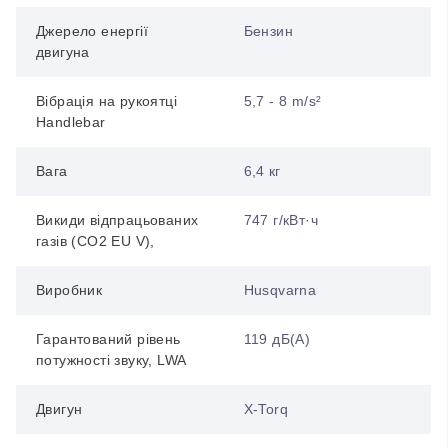
Джерело енергії
Бензин
двигуна
Вібрація на рукоятці
5,7 - 8 m/s²
Handlebar
Вага
6,4 кг
Викиди відпрацьованих
747 г/кВт·ч
газів (CO2 EU V),
Виробник
Husqvarna
Гарантований рівень
119 дБ(А)
потужності звуку, LWA
Двигун
X-Torq