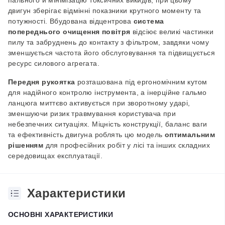
пального й мінімізацію токсичних викидів, при цьому
двигун зберігає відмінні показники крутного моменту та
потужності.
Вбудована відцентрова
система
попереднього очищення повітря
відсіює великі частинки
пилу та забруднень до контакту з фільтром, завдяки чому
зменшується частота його обслуговування та підвищується
ресурс силового агрегата.
Передня рукоятка
розташована під ергономічним кутом
для надійного контролю інструмента, а інерційне гальмо
ланцюга миттєво активується при зворотному ударі,
зменшуючи ризик травмування користувача при
небезпечних ситуаціях. Міцність конструкції, баланс ваги
та ефективність двигуна роблять цю модель
оптимальним
рішенням
для професійних робіт у лісі та інших складних
середовищах експлуатації.
Характеристики
ОСНОВНІ ХАРАКТЕРИСТИКИ