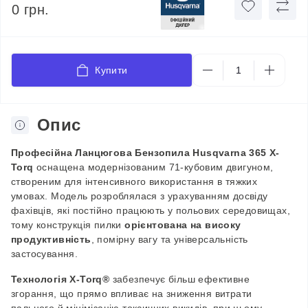
0 грн.
Купити
Опис
П
рофесійна
Л
анцюгова
Бензоп
ила Husqvarna 365 X-
Torq
оснащена модернізованим 71-кубовим двигуном,
створеним для інтенсивного використання в тяжких
умовах. Модель розроблялася з урахуванням досвіду
фахівців, які постійно працюють у польових середовищах,
тому конструкція пилки
орієнтована на високу
продуктивність
, помірну вагу та універсальність
застосування.
Технологія
X
-
Torq
®
забезпечує більш ефективне
згорання, що прямо впливає на зниження витрати