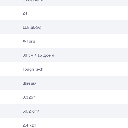
24
116 дБ(А)
X-Torq
38 см / 15 дюйм
Tough tech
Швеція
0.325"
50,2 cm³
2,4 кВт