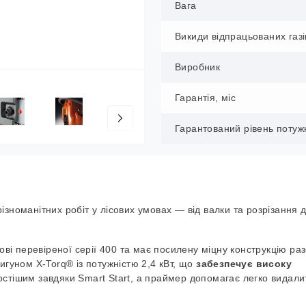
Вага
Викиди відпрацьованих газі
Виробник
Гарантія, міс
Гарантований рівень потужн
ізноманітних робіт у лісових умовах — від валки та розрізання 
і перевіреної серії 400 та має посилену міцну конструкцію раз
уном X-Torq® із потужністю 2,4 кВт, що
забезпечує високу
остішим завдяки Smart Start, а праймер допомагає легко видалит