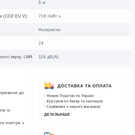
5 кг
в (CO2 EU V),
718 г/кВт·ч
Husqvarna
24
ості звуку, LWA
116 дБ(А)
ДОСТАВКА ТА ОПЛАТА
деревини до
- Новою Поштою по Україні
- Кур’єром по Києву та околицях
- Самовивіз з нашого магазину
ом із
ДЕТАЛЬНІШЕ
и повітря з