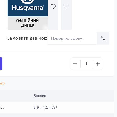
Замовити дзвінок:
сі)
Бензин
ebar
3,9 - 4,1 m/s²