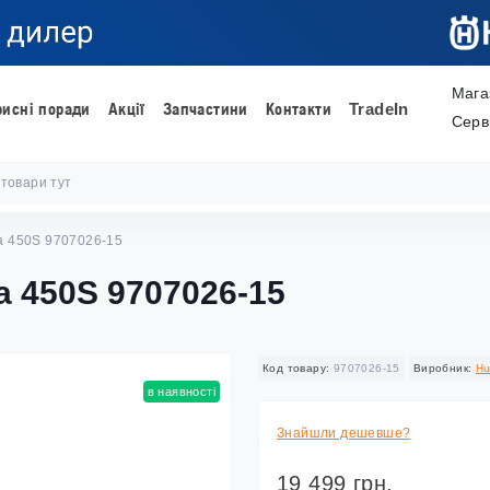
Мага
рисні поради
Акції
Запчастини
Контакти
TradeIn
Серв
a 450S 9707026-15
a 450S 9707026-15
Код товару:
9707026-15
Виробник:
Hu
в наявності
Знайшли дешевше?
19 499 грн.