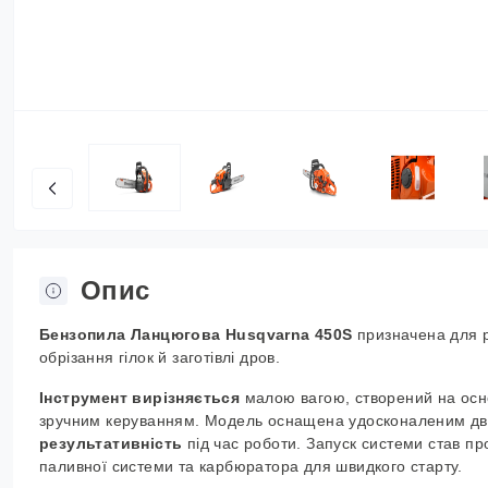
Опис
Бензопила
Л
анцюгова Husqvarna 450S
призначена для р
обрізання гілок
й
заготівлі дров.
Інструмент вирізняється
малою вагою, створений на основ
зручним керуванням. Модель оснащена удосконаленим двиг
результативність
під час роботи.
Запуск системи став пр
паливної системи та карбюратора для швидкого старту.