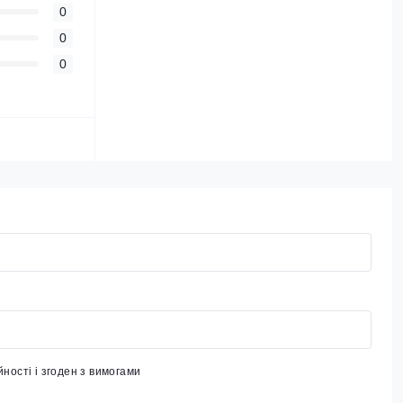
0
0
0
йності
і згоден з вимогами