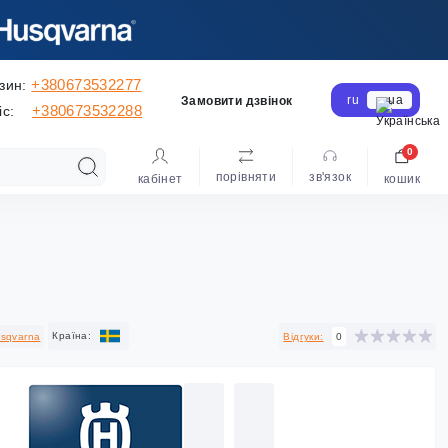
+380673532277
зин:
ru
ua
Замовити дзвінок
+380673532288
іс:
0
порівняти
зв'язок
кабінет
кошик
Країна:
sqvarna
Відгуки:
0