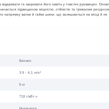
 відкривати та закривати його навіть у товстих рукавицях. Онов
дзначається підвищеною міцністю, стійкістю та тривалим ресурсом
ого напрямку валки й гайки шини, що залишаються на місці й не
Бензин
3,9 - 4,1 m/s²
5 кг
718 г/кВт·ч
Husqvarna