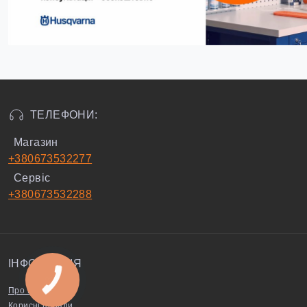
ТЕЛЕФОНИ:
Магазин
+380673532277
Сервіс
+380673532288
ІНФОРМАЦІЯ
Про нас
Корисні поради