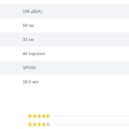
106 дБ(А)
50 см
33 см
Air Injection
SP33G
18,5 м/с