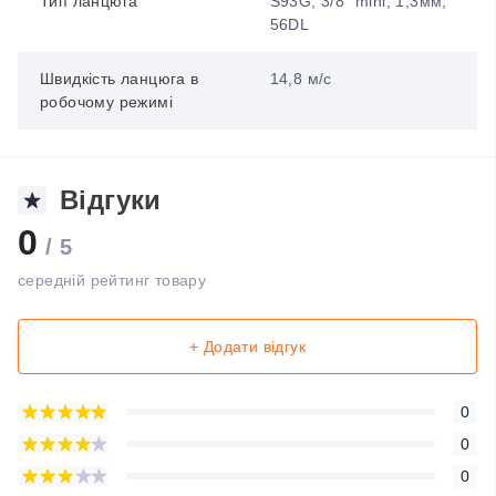
Тип ланцюга
S93G; 3/8" mini; 1,3мм;
56DL
Швидкість ланцюга в
14,8 м/с
робочому режимі
Відгуки
0
/ 5
середній рейтинг товару
+ Додати відгук
0
0
0