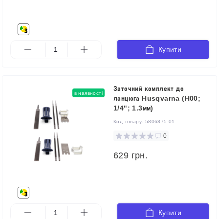
Купити
Заточний комплект до
в наявності
ланцюга Husqvarna (H00;
1/4"; 1.3мм)
Код товару:
5806875-01
0
629 грн.
Купити