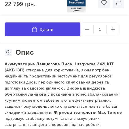
22 799 грн.
Купити
Опис
Акумуляторна
Л
анцюгова
П
ила Husqvarna 242i KIT
(АКБ+ЗП)
створена для користувачів, яким потрібен
надійний
та
продуктивний інструмент для регулярної
підготовки дров, періодичного спилювання дерев
та
догляду за садовою ділянкою.
Висока швидкість
обертання ланцюга
у поєднанні з точно збалансованим
крутним моментом забезпечують ефективне різання,
завдяки чому модель легко справляється навіть із більш
складними завданнями.
Фірмова технологія Max Torque
підтримує стабільну потужність
та
знижує ризик
застрягання ланцюга в деревині під час роботи.