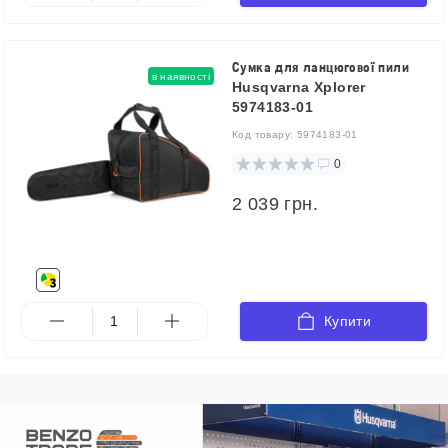
Сумка для ланцюгової пили
в наявності
Husqvarna Xplorer
5974183-01
Код товару:
5974183-01
0
2 039 грн.
Купити