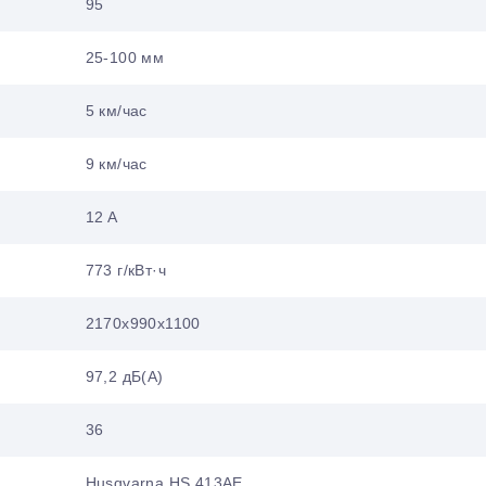
95
25-100 мм
5 км/час
9 км/час
12 A
773 г/кВт·ч
2170x990x1100
97,2 дБ(А)
36
Husqvarna HS 413AE