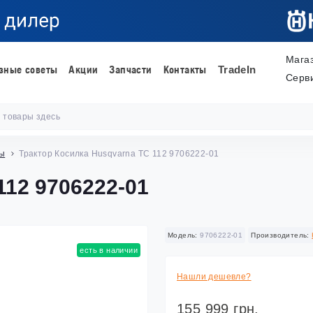
Мага
зные советы
Акции
Запчасти
Контакты
TradeIn
Серв
ры
Трактор Косилка Husqvarna TС 112 9706222-01
 112 9706222-01
Модель:
9706222-01
Производитель:
есть в наличии
Нашли дешевле?
155 999 грн.