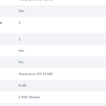
Нет
им
2
1
Нет
PU
Husqvarna HS 413AE
8 кВт
2 800 об/мин