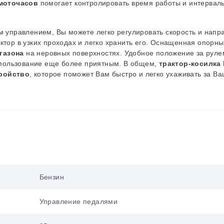
 моточасов
помогает контролировать время работы и интервал
м управлением,
Вы
можете легко регулировать скорость и напр
тор в узких проходах и легко хранить его.
Оснащенная
опорн
газона
на неровных поверхностях. Удобное положение за руле
спользование еще более приятным.
В общем,
трактор-косилка
тройство
, которое поможет
Вам
быстро и легко ухаживать за
Ва
Бензин
Управление педалями