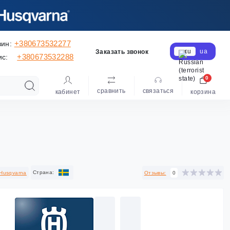
+380673532277
зин:
ru
ua
Заказать звонок
+380673532288
ис:
0
сравнить
cвязаться
кабинет
корзина
Cтрана:
Husqvarna
Отзывы:
0