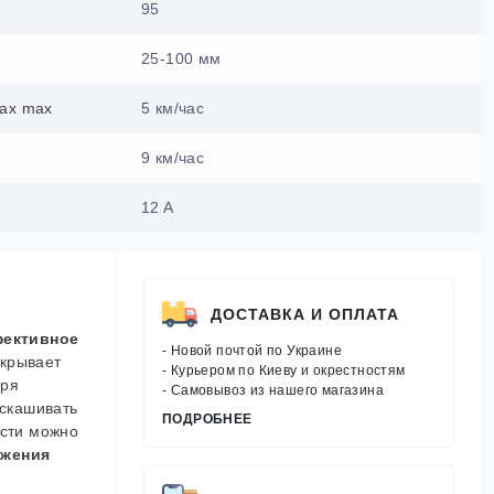
95
25-100 мм
max max
5 км/час
9 км/час
12 A
ДОСТАВКА И ОПЛАТА
ективное
- Новой почтой по Украине
окрывает
- Курьером по Киеву и окрестностям
аря
- Самовывоз из нашего магазина
 скашивать
ПОДРОБНЕЕ
сти можно
ожения