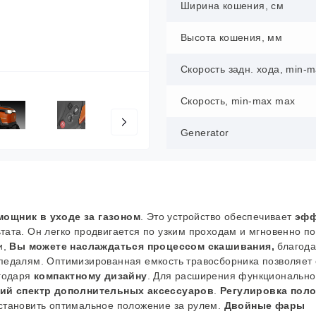
Ширина кошения, см
Высота кошения, мм
Скорость задн. хода, min-
Скорость, min-max max
Generator
ощник в уходе за газоном
. Это устройство обеспечивает
эфф
тата. Он легко продвигается по узким проходам и мгновенно п
и,
Вы
можете наслаждаться процессом скашивания,
благод
педалям. Оптимизированная емкость травосборника позволяет
годаря
компактному дизайну
. Для расширения функционально
ий спектр дополнительных аксессуаров
.
Регулировка пол
становить оптимальное положение за рулем.
Двойные фары