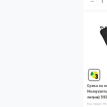
Сумка на к
Husqvarna
литров) 59
Код товара:
59