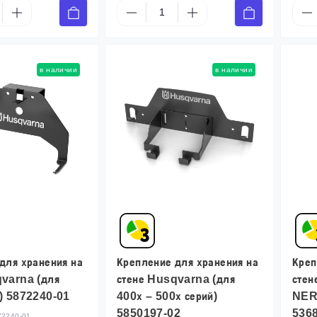
в наличии
в наличии
для хранения на
Крепление для хранения на
Креп
qvarna (для
стене Husqvarna (для
стен
) 5872240-01
400х – 500х серий)
NER
5850197-02
536
72240-01