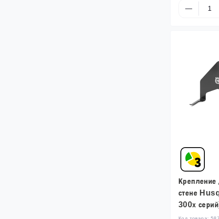
Крепление 
стене Hus
300х серий
Код товара:
58