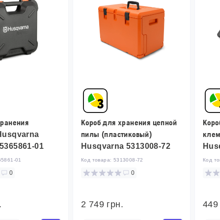
хранения
Короб для хранения цепной
Коро
 Husqvarna
пилы (пластиковый)
клем
 5365861-01
Husqvarna 5313008-72
Hus
65861-01
Код товара:
5313008-72
Код т
0
0
.
2 749 грн.
449