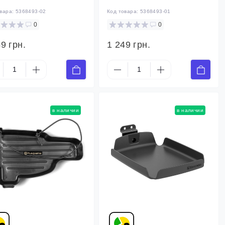
овара:
5368493-02
Код товара:
5368493-01
0
0
9 грн.
1 249 грн.
в наличии
в наличии