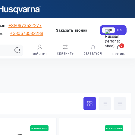
+380673532277
зин:
ru
ua
Заказать звонок
+380673532288
ис:
0
сравнить
cвязаться
кабинет
корзина
в наличии
в наличии