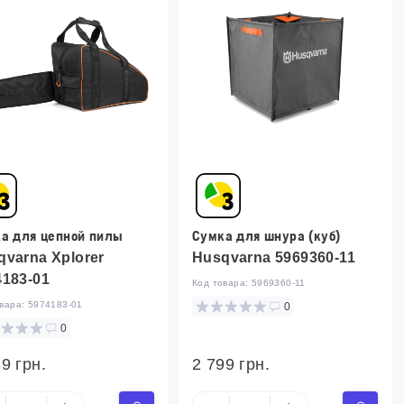
а для цепной пилы
Сумка для шнура (куб)
qvarna Xplorer
Husqvarna 5969360-11
4183-01
Код товара:
5969360-11
овара:
5974183-01
0
0
9 грн.
2 799 грн.