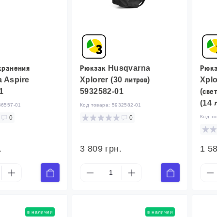
хранения
Рюкзак Husqvarna
Рюк
 Aspire
Xplorer (30 литров)
Xplo
1
5932582-01
(све
(14 
66557-01
Код товара:
5932582-01
Код т
0
0
.
3 809 грн.
1 58
в наличии
в наличии