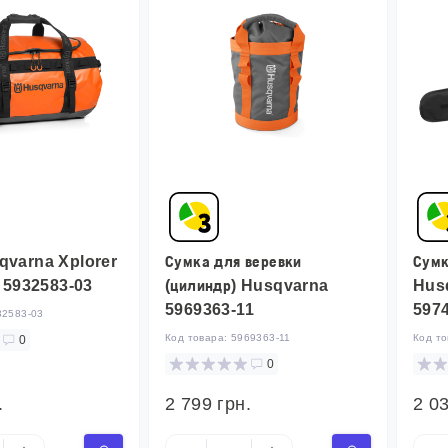
qvarna Xplorer
Сумка для веревки
Сумк
) 5932583-03
(цилиндр) Husqvarna
Hus
5969363-11
597
32583-03
Код товара:
5969363-11
Код т
0
0
.
2 799 грн.
2 03