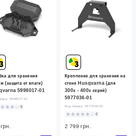
бка для хранения
Крепление для хранения на
м (защита от влаги)
стене Husqvarna (для
qvarna 5998017-01
300х - 400х серий)
5977036-01
овара:
5998017-01
Код товара:
5977036-01
0
0
 грн.
2 799 грн.