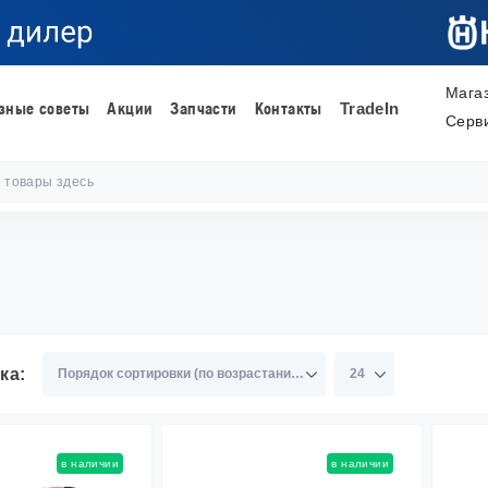
Мага
зные советы
Акции
Запчасти
Контакты
TradeIn
Серв
ка:
в наличии
в наличии