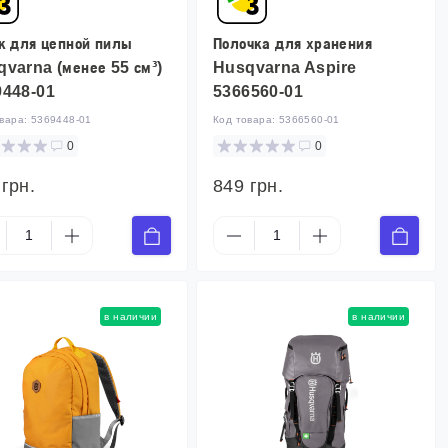
к для цепной пилы
Полочка для хранения
varna (менее 55 см³)
Husqvarna Aspire
9448-01
5366560-01
овара:
5369448-01
Код товара:
5366560-01
0
0
 грн.
849 грн.
в наличии
в наличии