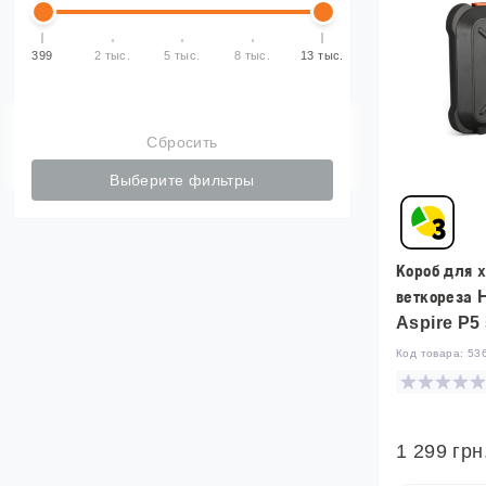
399
2 тыс.
5 тыс.
8 тыс.
13 тыс.
Сбросить
Выберите фильтры
Короб для 
веткореза
Aspire P5
Код товара:
53
1 299 грн