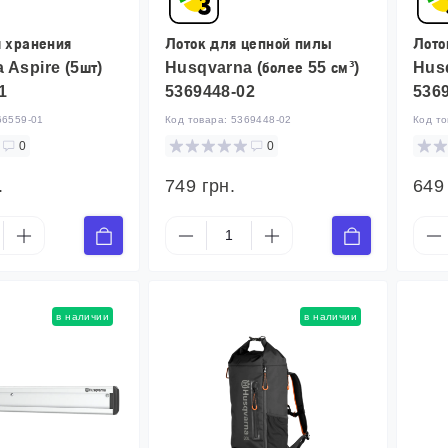
 хранения
Лоток для цепной пилы
Лото
 Aspire (5шт)
Husqvarna (более 55 см³)
Husq
1
5369448-02
536
66559-01
Код товара:
5369448-02
Код т
0
0
.
749 грн.
649
в наличии
в наличии