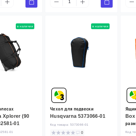
в наличии
в наличии
олесах
Чехол для подвески
Ящик
 Xplorer (90
Husqvarna 5373066-01
Box 
32581-01
разм
Код товара:
5373066-01
32581-01
Код т
0