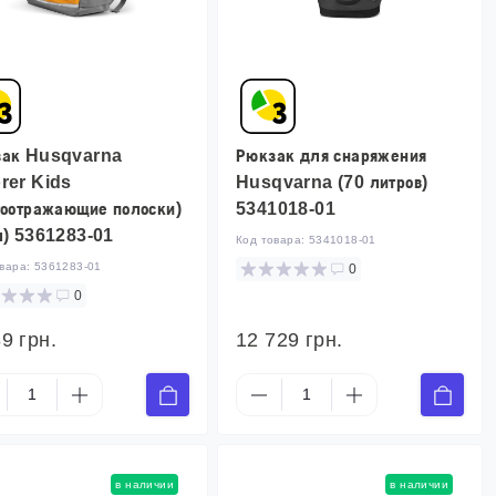
зак Husqvarna
Рюкзак для снаряжения
rer Kids
Husqvarna (70 литров)
тоотражающие полоски)
5341018-01
л) 5361283-01
Код товара:
5341018-01
овара:
5361283-01
0
0
9 грн.
12 729 грн.
в наличии
в наличии