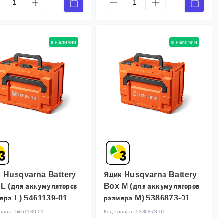
в наличии
в наличии
 Husqvarna Battery
Ящик Husqvarna Battery
L (для аккумуляторов
Box M (для аккумуляторов
ера L) 5461139-01
размера M) 5386873-01
овара:
5461139-01
Код товара:
5386873-01