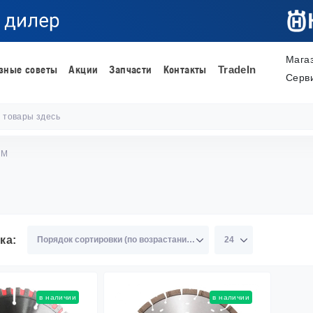
Мага
зные советы
Акции
Запчасти
Контакты
TradeIn
Серв
ШМ
ка:
в наличии
в наличии