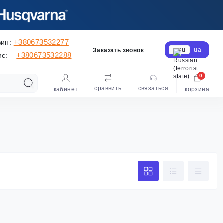
+380673532277
зин:
ru
ua
Заказать звонок
+380673532288
ис:
0
сравнить
cвязаться
кабинет
корзина