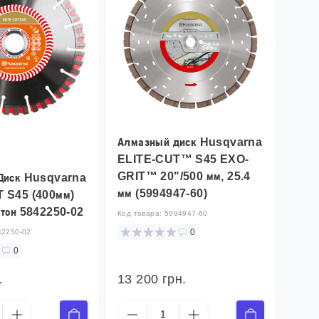
Алмазный диск Husqvarna
ELITE-CUT™ S45 EXO-
GRIT™ 20"/500 мм, 25.4
Диск Husqvarna
мм (5994947-60)
 S45 (400мм)
етон 5842250-02
Код товара:
5994947-60
0
42250-02
0
.
13 200 грн.