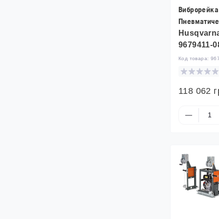
Виброрейка
Пневматиче
Husqvarna
9679411-0
Код товара:
96
118 062 г