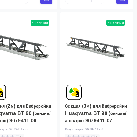
в наличии
в наличии
ия (2м) для Виброрейки
Секция (3м) для Виброрейки
varna BT 90 (бензин/
Husqvarna BT 90 (бензин/
тро) 9679411-06
электро) 9679411-07
овара:
9679411-06
Код товара:
9679411-07