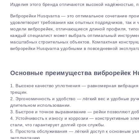
Изделия этого бренда отличаются высокой надёжностью, п
Виброрейки Husqvarna — это оптимальное сочетание произ
удовлетворит требования как опытных подрядчиков, так и 
модели виброре
й
ек, отличающиеся длиной профиля, типо
каждый специалист может выбрать оптимальный инструмен
масштабных строительных объектов. Компактная конструк
виброрейки Husqvarna удобными в повседневной эксплуат
Основные преимущества виброре
й
ек H
1. Высокое качество уплотнения — равномерная вибрация 
трещин.
2. Эргономичность и удобство — лёгкий вес и удобные ру
длительном использовании.
3. Быстрое и точное выравнивание — рейки позволяют доб
4. Устойчивость к износу и коррозии — конструктивные э
стали, что гарантирует долгий срок службы.
5. Простота обслуживания — лёгкий доступ к основным уз
эксплуатацию.