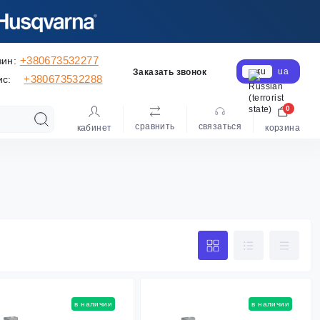
+380673532277
зин:
ru
ua
Заказать звонок
+380673532288
ис:
0
сравнить
cвязаться
кабинет
корзина
в наличии
в наличии