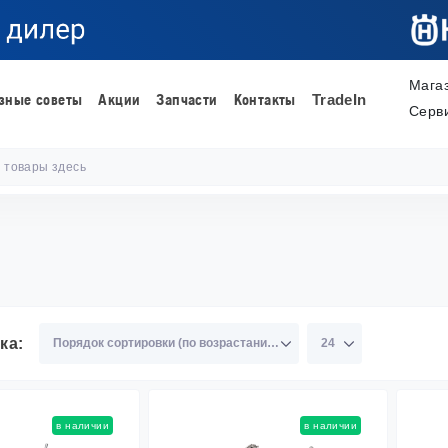
Мага
зные советы
Акции
Запчасти
Контакты
TradeIn
Серв
ка:
в наличии
в наличии