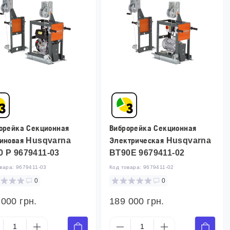
орейка Секционная
Виброрейка Секционная
иновая Husqvarna
Электрическая Husqvarna
0 P 9679411-03
BT90E 9679411-02
овара:
9679411-03
Код товара:
9679411-02
0
0
 000 грн.
189 000 грн.