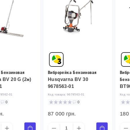
 Бензиновая
Виброрейка Бензиновая
Вибр
 BV 20 G (2м)
Husqvarna BV 30
Бенз
1
9678563-01
BT9
78562-01
Код товара:
9678563-01
Код т
0
0
н.
87 000 грн.
180