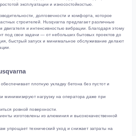
ростотой эксплуатации и износостойкостью.
водительности, долговечности и комфорта, которое
частных строителей. Husqvarna предлагает различные
м двигателя и интенсивностью вибрации. Благодаря этому
т под свои задачи — от небольших бытовых проектов до
ция, быстрый запуск и минимальное обслуживание делают
ации.
usqvarna
обеспечивает плотную укладку бетона без пустот и
чки минимизируют нагрузку на оператора даже при
иться ровной поверхности.
лементы изготовлены из алюминия и высококачественной
лам упрощает технический уход и снижает затраты на