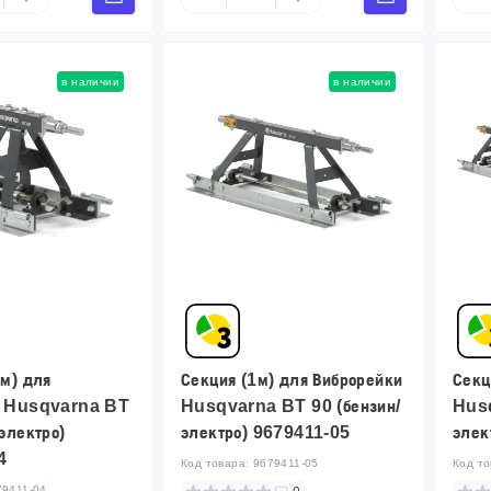
в наличии
в наличии
5м) для
Секция (1м) для Виброрейки
Секц
и Husqvarna BT
Husqvarna BT 90 (бензин/
Husq
электро)
электро) 9679411-05
элек
4
Код товара:
9679411-05
Код т
79411-04