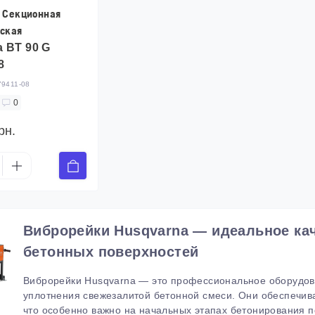
 Секционная
ская
 BT 90 G
8
79411-08
0
рн.
Виброрейки Husqvarna — идеальное ка
бетонных поверхностей
Виброрейки Husqvarna — это профессиональное оборудов
уплотнения свеже
залит
ой бетонной смеси. Они обеспечив
что особенно важно на начальных этапах бетонирования п