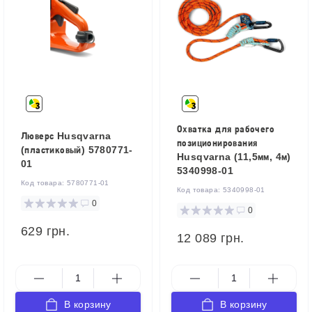
Охватка для рабочего
Люверс Husqvarna
позиционирования
(пластиковый) 5780771-
Husqvarna (11,5мм, 4м)
01
5340998-01
Код товара:
5780771-01
Код товара:
5340998-01
0
0
629 грн.
12 089 грн.
В корзину
В корзину