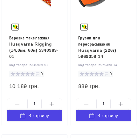
Веревка такелажная
Грузик для
Husqvarna Rigging
перебрасывания
(14,0мм, 60м) 5340989-
Husqvarna (226г)
01
5969358-14
Код товара:
5340989-01
Код товара:
5969358-14
0
0
10 189 грн.
889 грн.
В корзину
В корзину