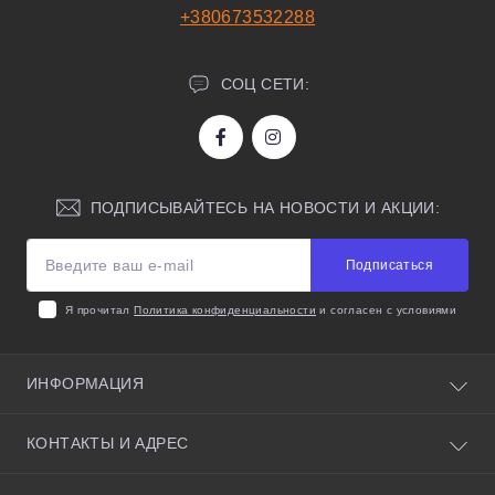
+380673532288
СОЦ СЕТИ:
ПОДПИСЫВАЙТЕСЬ НА НОВОСТИ И АКЦИИ:
Подписаться
Я прочитал
Политика конфиденциальности
и согласен с условиями
ИНФОРМАЦИЯ
О нас
КОНТАКТЫ И АДРЕС
Полезные советы
Условия соглашения
Киевская область, село Святопетровское, улица