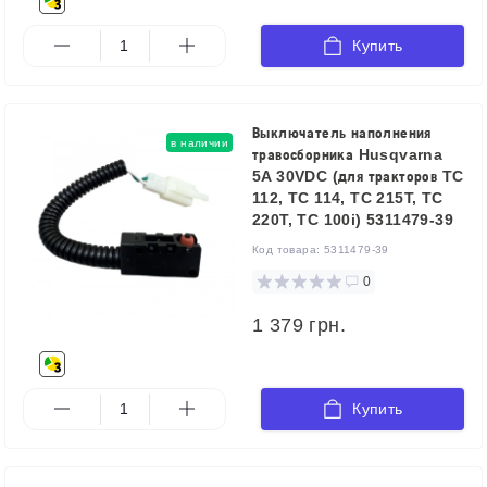
Купить
Выключатель наполнения
в наличии
травосборника Husqvarna
5A 30VDC (для тракторов TC
112, TC 114, TC 215T, TC
220T, TC 100i) 5311479-39
Код товара:
5311479-39
0
1 379 грн.
Купить