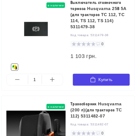
Выключатель стояночного
в наличии
тормоза Husqvarna 25В 5A
(для тракторов TC 112, TC
114, TS 112, TS 114)
5311479-38
Код товара:
5311479-38
0
1 103 грн.
Купить
Травосборник Husqvarna
в наличии
(200 л)(для тракторов TC
112) 5311482-07
Код товара:
5311482-07
0