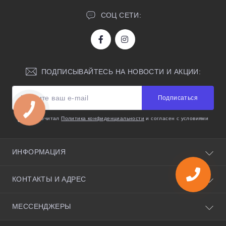
СОЦ СЕТИ:
ПОДПИСЫВАЙТЕСЬ НА НОВОСТИ И АКЦИИ:
Подписаться
Я прочитал
Политика конфиденциальности
и согласен с условиями
ИНФОРМАЦИЯ
О нас
КОНТАКТЫ И АДРЕС
Полезные советы
Условия соглашения
Киевская область, село Святопетровское, улица
МЕССЕНДЖЕРЫ
Политика конфиденциальности
Черновола 35, 08141
Возврат товара