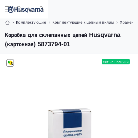
Комплектующие
Комплектующие к цепным пилам
Хранение
Коробка для склепанных цепей Husqvarna
(картонная) 5873794-01
есть в наличии