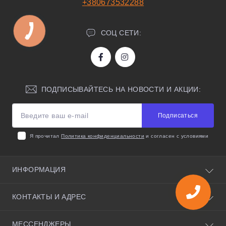
+380673532288
СОЦ СЕТИ:
ПОДПИСЫВАЙТЕСЬ НА НОВОСТИ И АКЦИИ:
Подписаться
Я прочитал
Политика конфиденциальности
и согласен с условиями
ИНФОРМАЦИЯ
О нас
КОНТАКТЫ И АДРЕС
Полезные советы
Условия соглашения
Киевская область, село Святопетровское, улица
МЕССЕНДЖЕРЫ