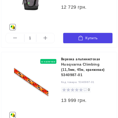
12 729 грн.
Купить
Веревка альпинистская
в наличии
Husqvarna Climbing
(11,5мм, 45м, оранжевая)
5340987-01
Код товара:
5340987-01
0
13 999 грн.