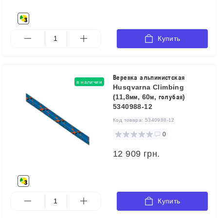
Купить
Веревка альпинистская
в наличии
Husqvarna Climbing
(11,8мм, 60м, голубая)
5340988-12
Код товара:
5340988-12
0
12 909 грн.
Купить