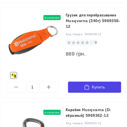
Грузик для перебрасывания
в наличии
Husqvarna (340г) 5969358-
12
Код товара:
5969358-12
0
889 грн.
Купить
Карабин Husqvarna (D-
в наличии
образный) 5969362-12
Код товара:
5969362-12