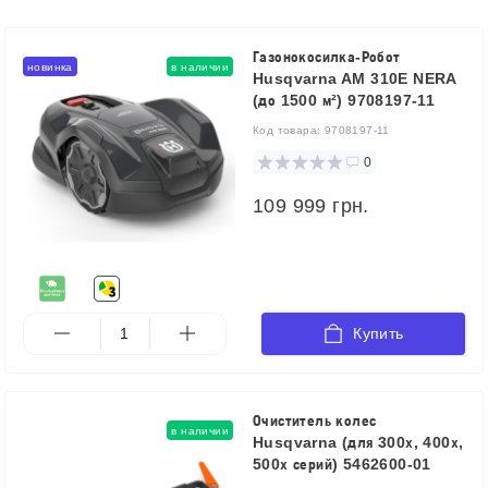
Газонокосилка-Робот
новинка
в наличии
Husqvarna AM 310E NERA
(до 1500 м²) 9708197-11
Код товара:
9708197-11
0
109 999 грн.
Купить
Очиститель колес
в наличии
Husqvarna (для 300х, 400х,
500х серий) 5462600-01