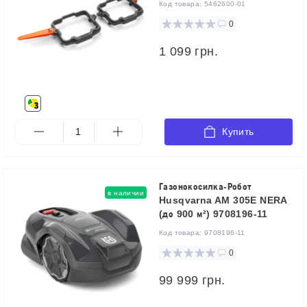
Код товара:
5462600-01
0
1 099 грн.
Купить
Газонокосилка-Робот
в наличии
Husqvarna AM 305E NERA
(до 900 м²) 9708196‑11
Код товара:
9708196‑11
0
99 999 грн.