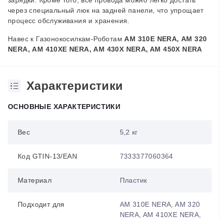
зарядки. Кроме того, все провода можно легко достать
через специальный люк на задней панели, что упрощает
процесс обслуживания и хранения.
Навес
к Газонокосилкам-Роботам
AM 310E NERA,
AM 320
NERA,
AM 410XE NERA,
AM
430X NERA,
AM
450X NERA
Характеристики
ОСНОВНЫЕ ХАРАКТЕРИСТИКИ
Вес
5,2 кг
Код GTIN-13/EAN
7333377060364
Материал
Пластик
Подходит для
AM 310E NERA, AM 320
NERA, AM 410XE NERA,