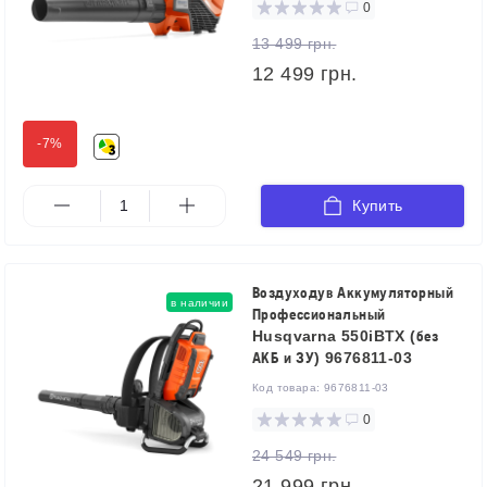
0
13 499 грн.
12 499 грн.
-7%
Купить
Воздуходув Аккумуляторный
в наличии
Профессиональный
Husqvarna 550iBTX (без
АКБ и ЗУ) 9676811-03
Код товара:
9676811-03
0
24 549 грн.
21 999 грн.