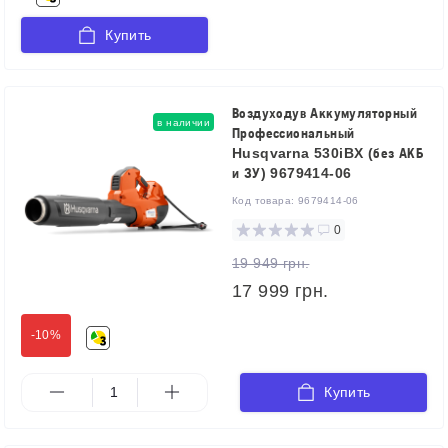
Купить
Воздуходув Аккумуляторный
в наличии
Профессиональный
Husqvarna 530iBX (без АКБ
и ЗУ) 9679414-06
Код товара:
9679414-06
0
19 949 грн.
17 999 грн.
-10%
Купить