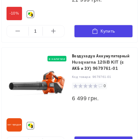
-10%
Купить
Воздуходув Аккумуляторный
в наличии
Husqvarna 120iB KIT (с
АКБ и ЗУ) 9679761-01
Код товара:
9679761-01
0
6 499 грн.
хит продаж