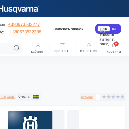
+380673532277
зин:
ru
ua
Заказать звонок
+380673532288
ис:
0
сравнить
cвязаться
кабинет
корзина
Cтрана:
Husqvarna
Отзывы:
0