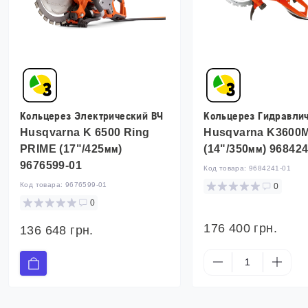
Кольцерез Электрический ВЧ
Кольцерез Гидравли
Husqvarna K 6500 Ring
Husqvarna K3600M
PRIME (17"/425мм)
(14"/350мм) 96842
9676599-01
Код товара:
9684241-01
Код товара:
9676599-01
0
0
176 400 грн.
136 648 грн.