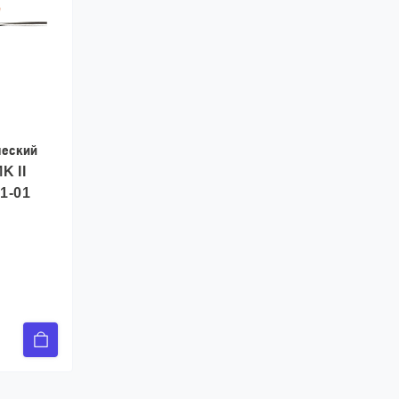
ческий
K II
41-01