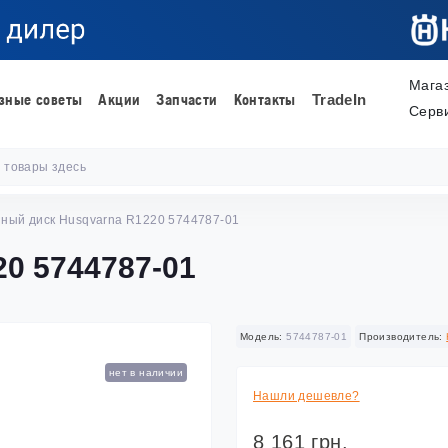
Мага
зные советы
Акции
Запчасти
Контакты
TradeIn
Серв
ный диск Husqvarna R1220 5744787-01
20 5744787-01
Модель:
5744787-01
Производитель:
нет в наличии
Нашли дешевле?
8 161 грн.