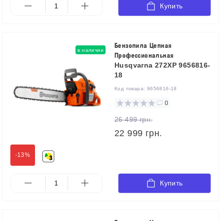
Купить
Бензопила Цепная
в наличии
Профессиональная
Husqvarna 272XP 9656816-
18
Код товара:
9656816-18
0
26 499 грн.
22 999 грн.
-13%
Купить