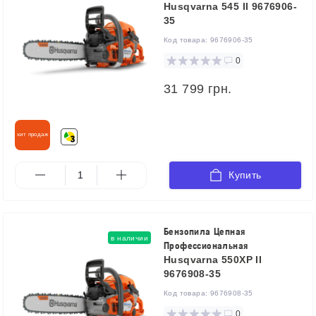
Husqvarna 545 II 9676906-
35
Код товара:
9676906-35
0
31 799 грн.
хит продаж
Купить
Бензопила Цепная
в наличии
Профессиональная
Husqvarna 550XP II
9676908-35
Код товара:
9676908-35
0