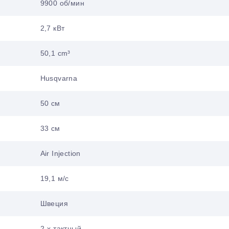
9900 об/мин
2,7 кВт
50,1 cm³
Husqvarna
50 см
33 см
Air Injection
19,1 м/с
Швеция
2-х тактный