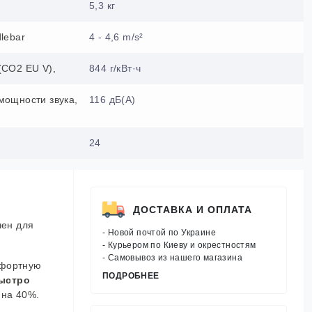
5,3 кг
lebar
4 - 4,6 m/s²
(CO2 EU V),
844 г/кВт·ч
мощности звука,
116 дБ(А)
24
ДОСТАВКА И ОПЛАТА
чен для
- Новой почтой по Украине
- Курьером по Киеву и окрестностям
- Самовывоз из нашего магазина
мфортную
ПОДРОБНЕЕ
быстро
 на 40%.