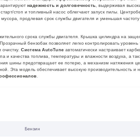
 гарантируют
надежность и долговечность
, выдерживая высок
старт/стоп и топливный насос облегчают запуск пилы. Центроб
 мусора, продлевая срок службы двигателя и уменьшая частоту
ительного срока службы двигателя.
Крышка цилиндра на заще
 Прозрачный бензобак позволяет легко контролировать уровень 
 очистку.
Система AutoTune
автоматически настраивает карб
а и качества топлива, температуры и влажности воздуха, а та
ения шины предотвращает ее потерю, а механизм натяжения це
ной.
Эта модель обеспечивает высокую производительность и 
профессионалов
.
Бензин