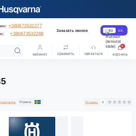
+380673532277
зин:
ru
ua
Заказать звонок
+380673532288
ис:
0
сравнить
cвязаться
кабинет
корзина
35
Cтрана:
Husqvarna
Отзывы:
0