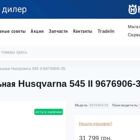
Мага
зные советы
Акции
Запчасти
Контакты
TradeIn
Серв
ная Husqvarna 545 II 9676906-35
ьная Husqvarna 545 II 9676906-
Модель:
9676906-35
Производитель:
есть в наличии
Нашли дешевле?
31 799 грн.