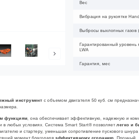
Вес
Вибрация на рукоятке Hand
Выбросы выхлопных газов 
Гарантированный уровень 
LWA
Гарантия, мес
ежный инструмент
с объемом двигателя 50 куб. см предназна
размера.
м функциям
, она обеспечивает эффективную, надежную и ко
и в любых условиях.
Система Smart Start® позволяет
легко и 
игателю и стартеру, уменьшая сопротивление пускового шнура
утящий момент благодаря
эффективному сгоранию
. Прочный