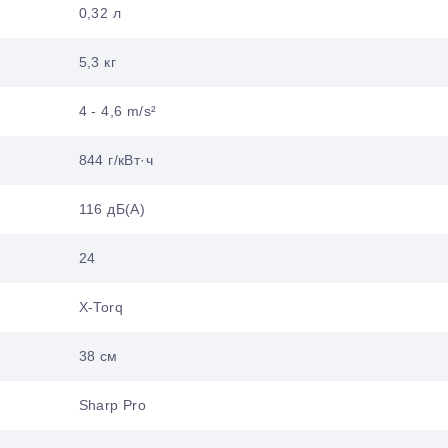
0,32 л
5,3 кг
4 - 4,6 m/s²
844 г/кВт·ч
116 дБ(А)
24
X-Torq
38 см
Sharp Pro