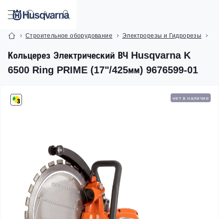
Строительное оборудование
Электрорезы и Гидрорезы
Ко
Кольцерез Электрический ВЧ Husqvarna K
6500 Ring PRIME (17"/425мм) 9676599-01
нет в наличии