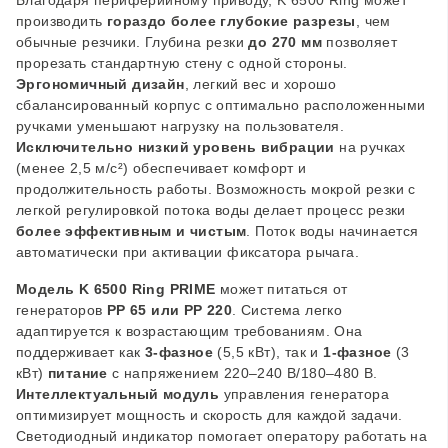
Благодаря периферийному приводу, K 6500 Ring может
производить
гораздо более глубокие разрезы
, чем
обычные резчики. Глубина резки
до 270 мм
позволяет
прорезать стандартную стену с одной стороны.
Эргономичный дизайн
, легкий вес и хорошо
сбалансированный корпус с оптимально расположенными
ручками уменьшают нагрузку на пользователя.
Исключительно низкий уровень вибрации
на ручках
(менее 2,5 м/с²) обеспечивает комфорт и
продолжительность работы. Возможность мокрой резки с
легкой регулировкой потока воды делает процесс резки
более эффективным и чистым
. Поток воды начинается
автоматически при активации фиксатора рычага.
Модель K 6500 Ring
PRIME
может питаться от
генераторов
PP 65 или PP 220
. Система легко
адаптируется к возрастающим требованиям. Она
поддерживает как
3-фазное
(5,5 кВт), так и
1-фазное
(3
кВт)
питание
с напряжением 220–240 В/180–480 В.
Интеллектуальный модуль
управления генератора
оптимизирует мощность и скорость для каждой задачи.
Светодиодный индикатор помогает оператору работать на