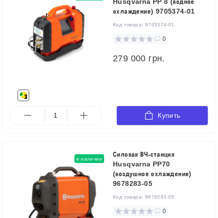
Husqvarna PP 8 (водное
охлаждение) 9705374-01
Код товара:
9705374-01
0
279 000 грн.
Купить
Силовая ВЧ-станция
в наличии
Husqvarna PP70
(воздушное охлаждение)
9678283-05
Код товара:
9678283-05
0