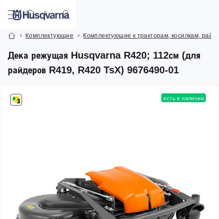
Комплектующие
Комплектующие к тракторам, косилкам, райд
Дека режущая Husqvarna R420; 112см (для
райдеров R419, R420 TsX) 9676490-01
есть в наличии