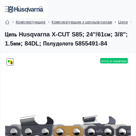
Комплектующие
Комплектующие к цепным пилам
Цепи
Ц
Цепь Husqvarna X-CUT S85; 24"/61см; 3/8";
1.5мм; 84DL; Полудолото 5855491-84
есть в наличии