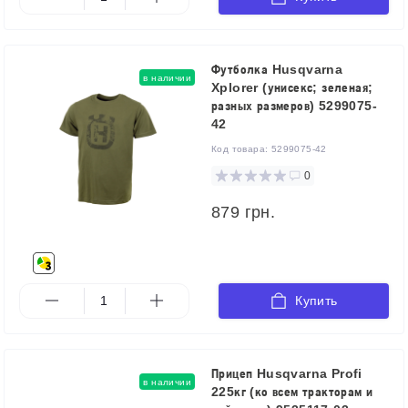
Футболка Husqvarna
в наличии
Xplorer (унисекс; зеленая;
разных размеров) 5299075-
42
Код товара:
5299075-42
0
879 грн.
Купить
Прицеп Husqvarna Profi
в наличии
225кг (ко всем тракторам и