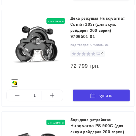
Дека режущая Husqvarna;
в наличии
Сombi 103i (для акум.
райдеров 200 серии)
9706501-01
Код товара:
9706501-01
0
72 799 грн.
Купить
Зарядное устройство
в наличии
Husqvarna PS 900C (для
аккум.райдеров 200 серии)