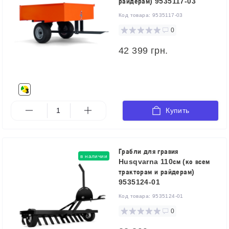
райдерам) 9535117-03
Код товара:
9535117-03
0
42 399 грн.
Купить
Грабли для гравия
в наличии
Husqvarna 110см (ко всем
тракторам и райдерам)
9535124-01
Код товара:
9535124-01
0