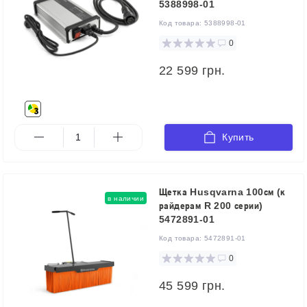
5388998-01
Код товара:
5388998-01
0
22 599 грн.
Купить
Щетка Husqvarna 100см (к
в наличии
райдерам R 200 серии)
5472891-01
Код товара:
5472891-01
0
45 599 грн.