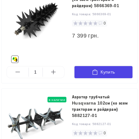
райдерам) 5866369-01
Код товара:
5866369-01
0
7 399 грн.
Купить
Аэратор трубчатый
в наличии
Husqvarna 102см (ко всем
тракторам и райдерам)
5882127-01
Код товара:
5882127-01
0