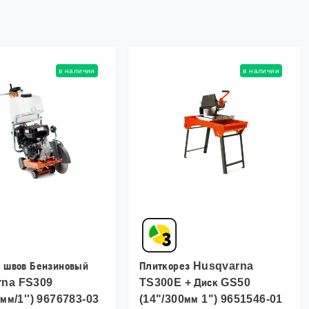
в наличии
в наличии
 швов Бензиновый
Плиткорез Husqvarna
rna FS309
TS300E + Диск GS50
0мм/1'') 9676783-03
(14"/300мм 1") 9651546-01