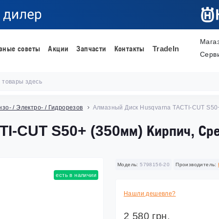
Мага
зные советы
Акции
Запчасти
Контакты
TradeIn
Серв
зо- / Электро- / Гидрорезов
Алмазный Диск Husqvarna TACTI-CUT S50+
I-CUT S50+ (350мм) Кирпич, Сре
Модель:
5798156-20
Производитель:
есть в наличии
Нашли дешевле?
2 580 грн.