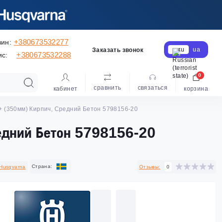
+380673532277
зин:
ru
ua
Заказать звонок
+380673532288
ис:
0
сравнить
cвязаться
кабинет
корзина
 (350мм) Кирпич, Средний Бетон 5798156-20
дний Бетон 5798156-20
Cтрана:
Husqvarna
Отзывы:
0