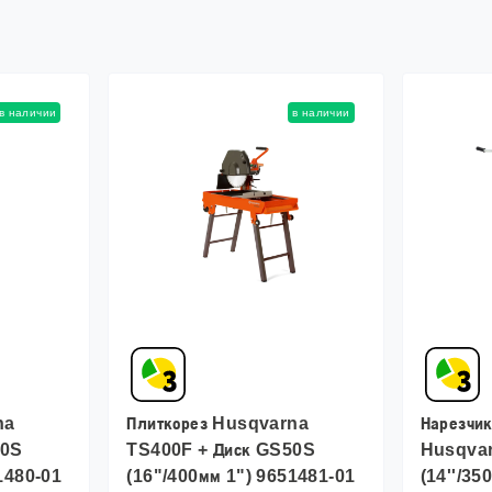
в наличии
в наличии
na
Плиткорез Husqvarna
Нарезчик
50S
TS400F + Диск GS50S
Husqva
1480-01
(16"/400мм 1") 9651481-01
(14''/35