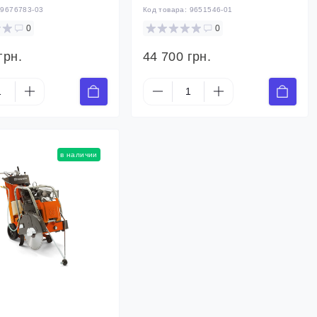
:
9676783-03
Код товара:
9651546-01
0
0
грн.
44 700 грн.
в наличии