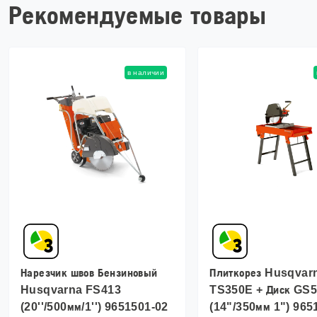
Рекомендуемые товары
в наличии
Нарезчик швов Бензиновый
Плиткорез Husqvar
Husqvarna FS413
TS350E + Диск GS
(20''/500мм/1'') 9651501-02
(14"/350мм 1") 965