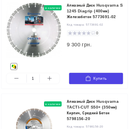
Алмазный Диск Husqvarna S
в наличии
1245 Diagrip (400мм)
Железобетон 5773691-02
Код товара:
5773691-02
0
9 300 грн.
Купить
Алмазный Диск Husqvarna
в наличии
TACTI-CUT S50+ (350мм)
Кирпич, Средний Бетон
5798156-20
Код товара:
5798156-20