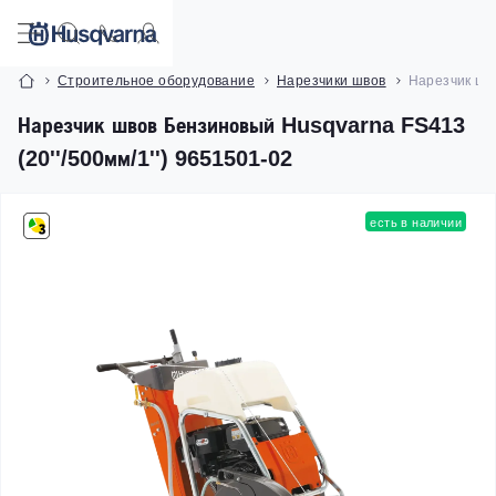
Строительное оборудование
Нарезчики швов
Нарезчик шво
Нарезчик швов Бензиновый Husqvarna FS413
(20''/500мм/1'') 9651501-02
есть в наличии