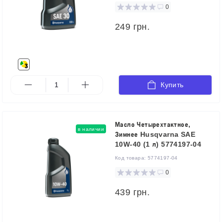
0
249 грн.
Купить
Масло Четырехтактное,
в наличии
Зимнее Husqvarna SAE
10W-40 (1 л) 5774197-04
Код товара:
5774197-04
0
439 грн.