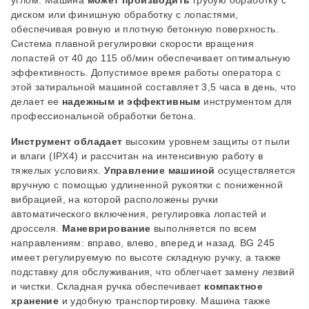
углом. Машина
может производить
грубую обработку с
диском или финишную обработку с лопастями,
обеспечивая ровную и плотную бетонную поверхность.
Система плавной регулировки скорости вращения
лопастей от 40 до 115 об/мин обеспечивает оптимальную
эффективность. Допустимое время работы оператора с
этой затиральной машиной составляет 3,5 часа в день, что
делает ее
надежным и эффективным
инструментом для
профессиональной обработки бетона.
Инструмент обладает
высоким уровнем защиты от пыли
и влаги (IPX4) и рассчитан на интенсивную работу в
тяжелых условиях.
Управление машиной
осуществляется
вручную с помощью удлиненной рукоятки с пониженной
вибрацией, на которой расположены ручки
автоматического включения, регулировка лопастей и
дросселя.
Маневрирование
выполняется по всем
направлениям: вправо, влево, вперед и назад. BG 245
имеет регулируемую по высоте складную ручку, а также
подставку для обслуживания, что облегчает замену лезвий
и чистки. Складная ручка обеспечивает
компактное
хранение
и удобную транспортировку. Машина также