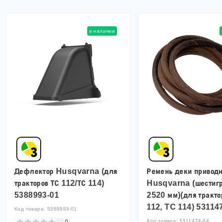
в наличии
Дефлектор Husqvarna (для
Ремень деки привод
тракторов ТС 112/ТС 114)
Husqvarna (шестиг
5388993-01
2520 мм)(для тракт
112, TC 114) 53114
Код товара:
5388993-01
Код товара:
5311479-04