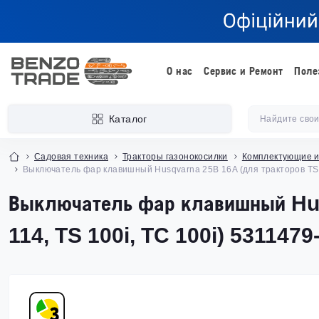
О нас
Сервис и Ремонт
Поле
Каталог
Садовая техника
Тракторы газонокосилки
Комплектующие и
Выключатель фар клавишный Husqvarna 25В 16A (для тракторов TS 11
Выключатель фар клавишный Hus
114, TS 100i, TC 100i) 5311479