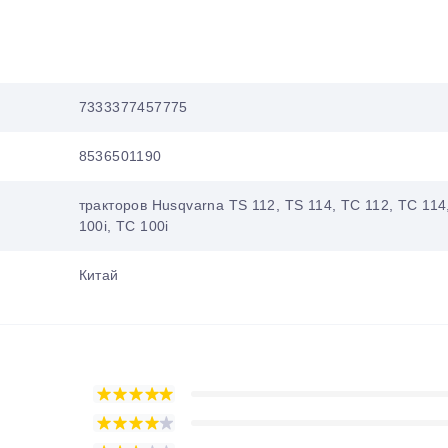
7333377457775
8536501190
тракторов Husqvarna TS 112, TS 114, TC 112, TC 114
100i, TC 100i
Китай