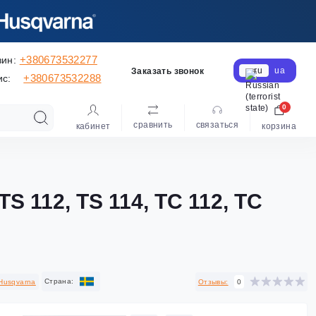
+380673532277
зин:
ru
ua
Заказать звонок
+380673532288
ис:
0
сравнить
cвязаться
кабинет
корзина
TS 112, TS 114, TC 112, TC
Cтрана:
Husqvarna
Отзывы:
0