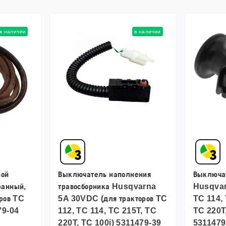
в наличии
в наличии
ной
Выключатель наполнения
Выключа
ранный,
травосборника Husqvarna
Husqvar
оров TC
5A 30VDC (для тракторов TC
TC 114, 
79-04
112, TC 114, TC 215T, TC
TC 220T,
220T, TC 100i) 5311479-39
5311479