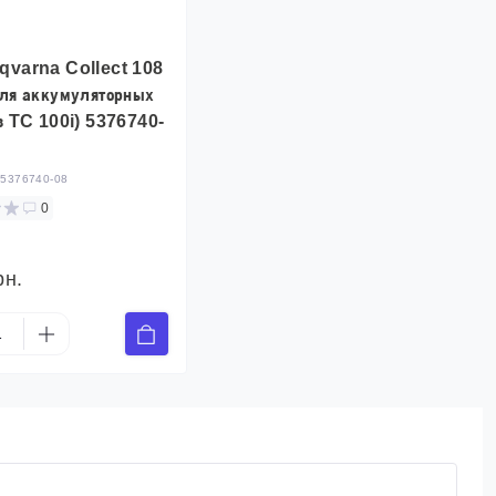
qvarna Collect 108
для аккумуляторных
в TC 100i) 5376740-
:
5376740-08
0
рн.