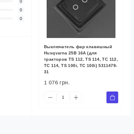
0
0
0
Выключатель фар клавишный
Husqvarna 25В 16A (для
тракторов TS 112, TS 114, TC 112,
TC 114, TS 100i, TC 100i) 5311479-
31
1 076 грн.