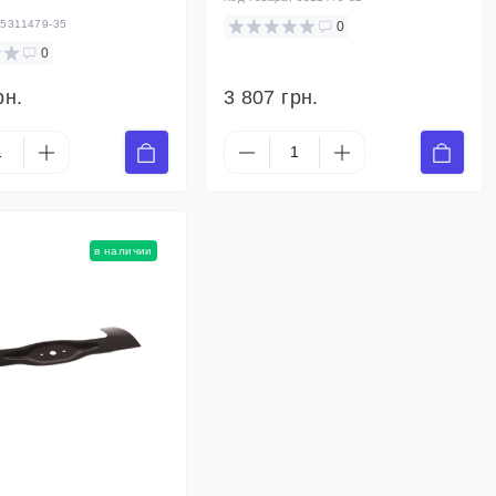
:
5311479-35
0
0
рн.
3 807 грн.
в наличии