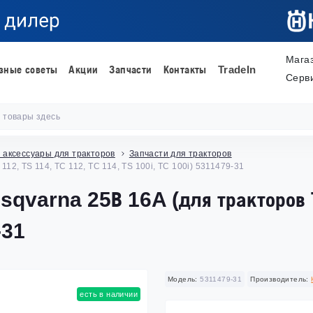
Мага
зные советы
Акции
Запчасти
Контакты
TradeIn
Серв
 аксессуары для тракторов
Запчасти для тракторов
2, TS 114, TC 112, TC 114, TS 100i, TC 100i) 5311479-31
qvarna 25В 16A (для тракторов 
-31
Модель:
5311479-31
Производитель:
есть в наличии