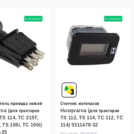
в наличии
в наличии
тель привода ножей
Счетчик моточасов
na (для тракторов
Husqvarna (для тракторов
TS 114, TC 215T,
TS 112, TS 114, TC 112, TC
 TS 100i, TC 100i)
114) 5311479-32
-35
Код товара:
5311479-32