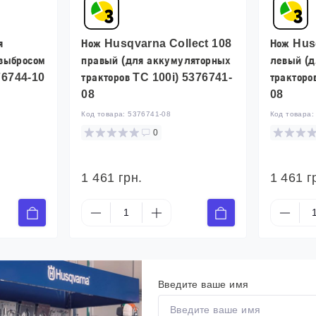
я
Нож Husqvarna Collect 108
Нож Hus
 выбросом
правый (для аккумуляторных
левый (
76744-10
тракторов TC 100i) 5376741-
тракторо
08
08
Код товара:
5376741-08
Код товара
0
1 461 грн.
1 461 г
Введите ваше имя