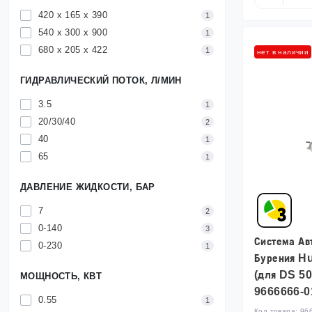
420 x 165 x 390
1
540 x 300 x 900
1
680 х 205 х 422
1
нет в наличии
ГИДРАВЛИЧЕСКИЙ ПОТОК, Л/МИН
3.5
1
20/30/40
2
40
1
65
1
ДАВЛЕНИЕ ЖИДКОСТИ, БАР
7
2
0-140
3
Система Ав
0-230
1
Бурения H
(для DS 50
МОЩНОСТЬ, КВТ
9666666-0
0.55
1
Код товара:
96