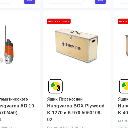
нет в наличии
нет в
томатического
Ящик Переносной
Ящик
usqvarna AD 10
Husqvarna BOX Plywood
Hus
/70/450)
K 1270 и K 970 5063108-
K 4
1
02
Код т
66666-01
Код товара:
5063108-02