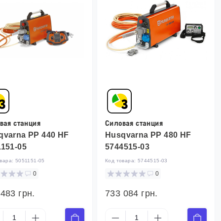
вая станция
Силовая станция
qvarna PP 440 HF
Husqvarna PP 480 HF
1151-05
5744515-03
овара:
5051151-05
Код товара:
5744515-03
0
0
 483 грн.
733 084 грн.