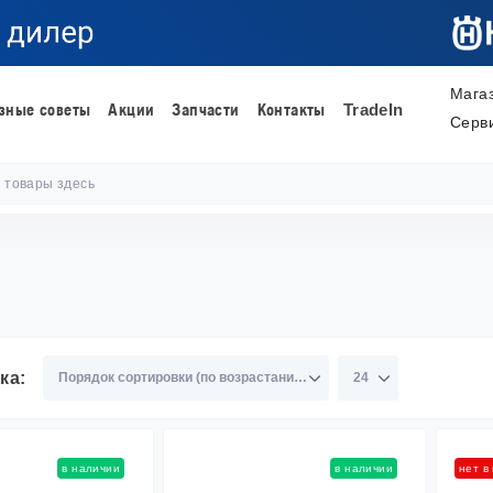
Мага
зные советы
Акции
Запчасти
Контакты
TradeIn
Серв
ка:
в наличии
в наличии
нет в