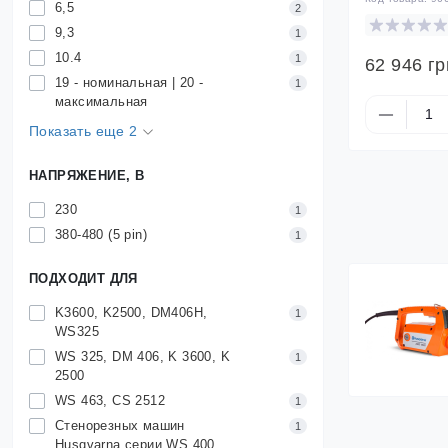
6,5
2
9,3
1
10.4
1
62 946 гр
19 - номинальная | 20 -
1
максимальная
Показать еще 2
НАПРЯЖЕНИЕ, В
230
1
380-480 (5 pin)
1
ПОДХОДИТ ДЛЯ
K3600, K2500, DM406H,
1
WS325
WS 325, DM 406, K 3600, K
1
2500
WS 463, CS 2512
1
Стенорезных машин
1
Husqvarna серии WS 400,