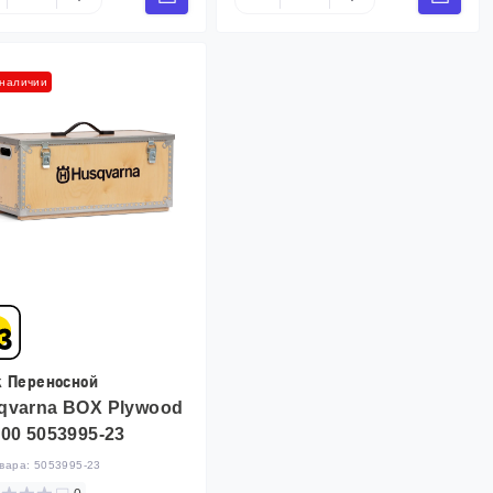
 наличии
 Переносной
qvarna BOX Plywood
000 5053995-23
овара:
5053995-23