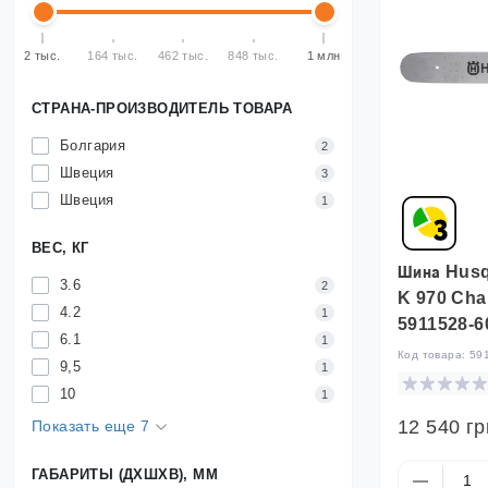
2 тыс.
164 тыс.
462 тыс.
848 тыс.
1 млн
СТРАНА-ПРОИЗВОДИТЕЛЬ ТОВАРА
Болгария
2
Швеция
3
Швеция
1
ВЕС, КГ
Шина Husq
3.6
2
K 970 Chai
4.2
1
5911528-6
6.1
1
Код товара:
59
9,5
1
10
1
12 540 гр
Показать еще 7
ГАБАРИТЫ (ДХШХВ), ММ