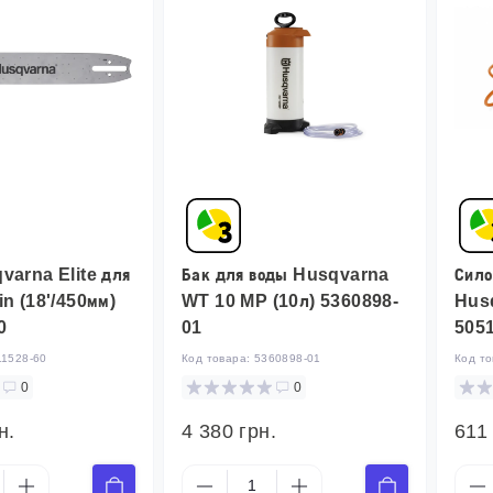
varna Elite для
Бак для воды Husqvarna
Сило
n (18'/450мм)
WT 10 MP (10л) 5360898-
Hus
0
01
505
11528-60
Код товара:
5360898-01
Код т
0
0
н.
4 380 грн.
611