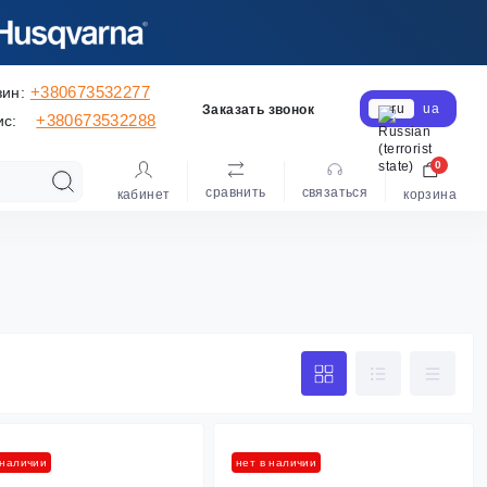
+380673532277
зин:
ru
ua
Заказать звонок
+380673532288
ис:
0
сравнить
cвязаться
кабинет
корзина
 наличии
нет в наличии