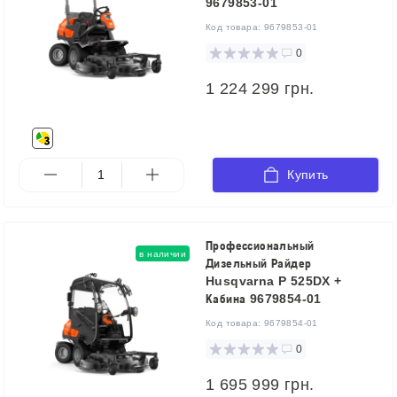
9679853-01
Код товара:
9679853-01
0
1 224 299 грн.
Купить
Профессиональный
в наличии
Дизельный Райдер
Husqvarna P 525DX +
Кабина 9679854-01
Код товара:
9679854-01
0
1 695 999 грн.