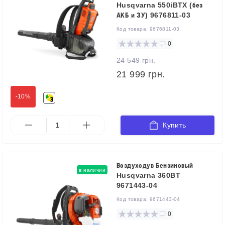
Husqvarna 550iBTX (без
АКБ и ЗУ) 9676811-03
Код товара:
9676811-03
0
24 549 грн.
21 999 грн.
-10%
Купить
Воздуходув Бензиновый
в наличии
Husqvarna 360BT
9671443-04
Код товара:
9671443-04
0