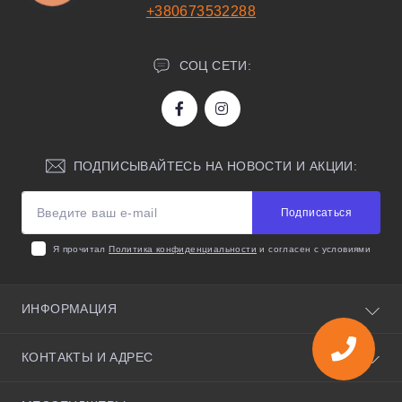
+380673532288
СОЦ СЕТИ:
ПОДПИСЫВАЙТЕСЬ НА НОВОСТИ И АКЦИИ:
Подписаться
Я прочитал
Политика конфиденциальности
и согласен с условиями
ИНФОРМАЦИЯ
О нас
КОНТАКТЫ И АДРЕС
Полезные советы
Условия соглашения
Киевская область, село Святопетровское, улица