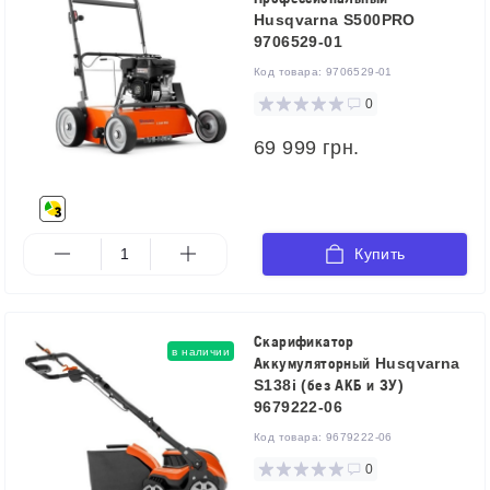
Husqvarna S500PRO
9706529-01
Код товара:
9706529-01
0
69 999 грн.
Купить
Скарификатор
в наличии
Аккумуляторный Husqvarna
S138i (без АКБ и ЗУ)
9679222-06
Код товара:
9679222-06
0