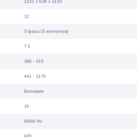
1231 x 638 x 1133
12
3 фазы (5 контактов)
7.5
380 - 415
441 - 1176
Болгария
16
50/60 Hz
600