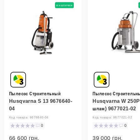
в наличии
Пылесос Строительный
Пылесос Строительн
Husqvarna S 13 9676640-
Husqvarna W 250P 
04
шлам) 9677021-02
Код товара:
9676640-04
Код товара:
9677021-02
0
0
66 600 грн.
39 000 грн.