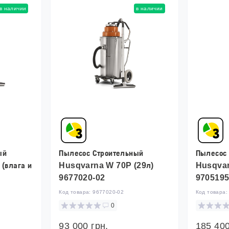
в наличии
в наличии
ый
Пылесос Строительный
Пылесос
(влага и
Husqvarna W 70P (29л)
Husqvar
9677020-02
9705195
Код товара:
9677020-02
Код товара
0
93 000 грн.
185 400