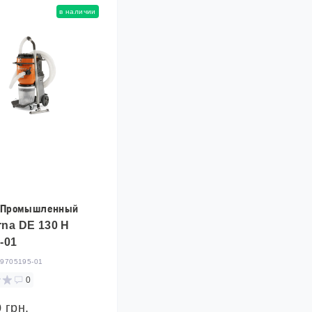
в наличии
 Промышленный
na DE 130 H
-01
:
9705195-01
0
 грн.