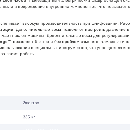
о 1000 часов
. Пылезащитный электрический шкаф оснащен си
е пыли и повреждение внутренних компонентов, что повышает
еспечивает высокую производительность при шлифовании. Рабо
атации
. Дополнительные весы позволяют настроить давление в
легчает наклон машины. Дополнительные весы для регулирован
ange™
позволяет быстро и без проблем заменять алмазные инс
использования специальных инструментов, что упрощает замен
 во время работы.
Электро
335 кг