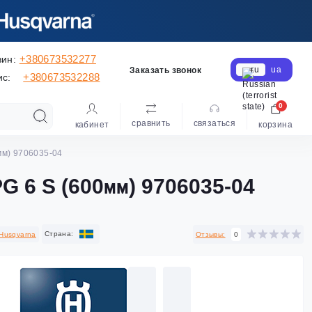
+380673532277
зин:
ru
ua
Заказать звонок
+380673532288
ис:
0
сравнить
cвязаться
кабинет
корзина
мм) 9706035-04
PG 6 S (600мм) 9706035-04
Cтрана:
Husqvarna
Отзывы:
0