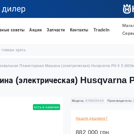
Мага
зные советы
Акции
Запчасти
Контакты
TradeIn
Серв
овальная Планетарная Машина (электрическая) Husqvarna PG 6 S (600
ина (электрическая) Husqvarna 
Модель:
9706035-04
Производитель:
есть в наличии
Нашли дешевле?
882 000 грн.