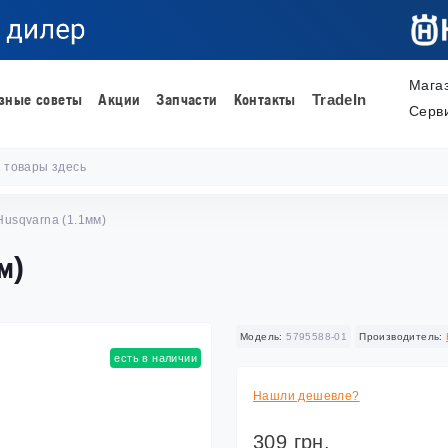
Мага
зные советы
Акции
Запчасти
Контакты
TradeIn
Серв
Husqvarna (1.1мм)
м)
Модель:
5795588-01
Производитель:
есть в наличии
Нашли дешевле?
309 грн.