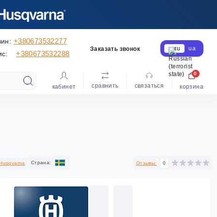
+380673532277
зин:
ru
ua
Заказать звонок
+380673532288
ис:
0
сравнить
cвязаться
кабинет
корзина
Cтрана:
Husqvarna
Отзывы:
0