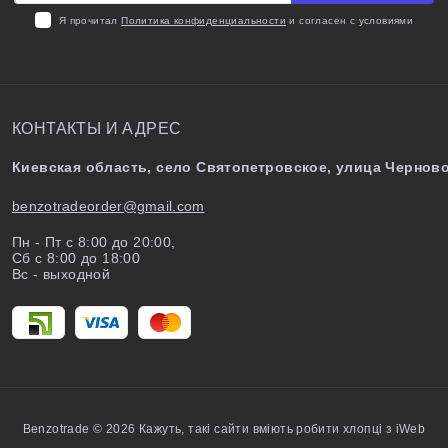
Я прочитал
Политика конфиденциальности
и согласен с условиями
КОНТАКТЫ И АДРЕС
Киевская область, село Святопетровское, улица Черново
benzotradeorder@gmail.com
Пн - Пт с 8:00 до 20:00,
Сб с 8:00 до 18:00
Вс - выходной
Benzotrade © 2026
Кажуть, такі сайти вміють робити хлопці з iWeb