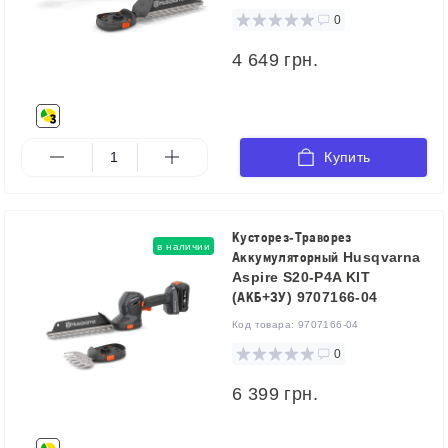
0
4 649 грн.
Купить
Кусторез-Траворез
в наличии
Аккумуляторный Husqvarna
Aspire S20-P4A KIT
(АКБ+ЗУ) 9707166-04
Код товара:
9707166-04
0
6 399 грн.