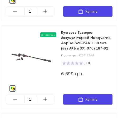
Купить
Кусторез-Траворез
в наличии
Аккумуляторный Husqvarna
Aspire S20-P4A + Штанга
(без АКБ и ЗУ) 9707167-02
Код товара:
9707167-02
0
6 699 грн.
Купить