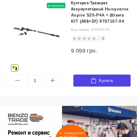
Кусторез-Траворез
в наличии
Аккумуляторный Husqvarna
Aspire S20-P4A + Штанга
KIT (АКБ+ЗУ) 9707167-04
Код товара:
9707167-04
0
9 099 грн.
Купить