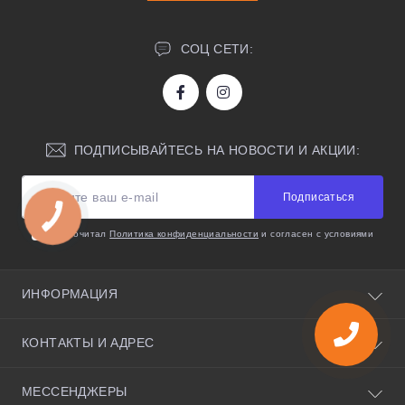
СОЦ СЕТИ:
ПОДПИСЫВАЙТЕСЬ НА НОВОСТИ И АКЦИИ:
Подписаться
Я прочитал
Политика конфиденциальности
и согласен с условиями
ИНФОРМАЦИЯ
О нас
КОНТАКТЫ И АДРЕС
Полезные советы
Условия соглашения
Киевская область, село Святопетровское, улица
МЕССЕНДЖЕРЫ
Политика конфиденциальности
Черновола 35, 08141