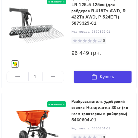
в наличии
LR 125-5 125см (для
райдеров R 418Ts AWD, R
422Ts AWD, P 524EFI)
5879325-01
Код товара:
5879325-01
0
96 449 грн.
Купить
Разбрасыватель удобрений -
в наличии
сеялка Husqvarna 30кг (ко
всем тракторам и райдерам)
5460804-01
Код товара:
5460804-01
0