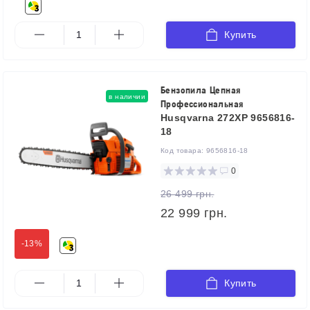
Купить
Бензопила Цепная
в наличии
Профессиональная
Husqvarna 272XP 9656816-
18
Код товара:
9656816-18
0
26 499 грн.
22 999 грн.
-13%
Купить