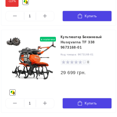
-13%
Купить
Культиватор Бензиновый
в наличии
Husqvarna TF 338
9673168-01
Код товара:
9673168-01
0
29 699 грн.
Купить