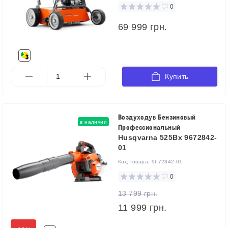
0
69 999 грн.
Купить
Воздуходув Бензиновый
в наличии
Профессиональный
Husqvarna 525Bx 9672842-
01
Код товара:
9672842-01
0
13 799 грн.
11 999 грн.