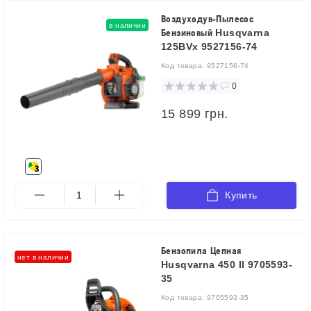
Воздуходув-Пылесос
в наличии
Бензиновый Husqvarna
125BVx 9527156-74
Код товара:
9527156-74
0
15 899 грн.
Купить
Бензопила Цепная
нет в наличии
Husqvarna 450 II 9705593-
35
Код товара:
9705593-35