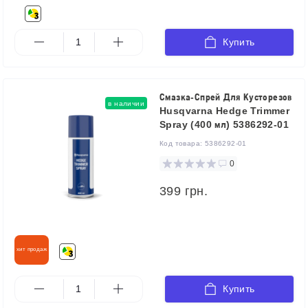
Купить
Смазка-Спрей Для Кусторезов
в наличии
Husqvarna Hedge Trimmer
Spray (400 мл) 5386292-01
Код товара:
5386292-01
0
399 грн.
хит продаж
Купить