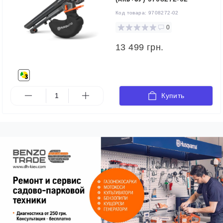
Код товара:
9708272-02
0
13 499 грн.
Купить