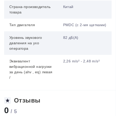
Страна-производитель
Китай
товара
Тип двигателя
PMDC (с 2-мя щетками)
Уровень звукового
82 дБ(А)
давления на ухо
оператора
Эквивалент
2,26 m/s² - 2,48 m/s²
вибрационной нагрузки
за день (ahv , eq) левая
/
Отзывы
0
/ 5