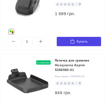
0
1 699 грн.
Купить
Полочка для хранения
в наличии
Husqvarna Aspire
5366560-01
Код товара:
5366560-01
0
849 грн.