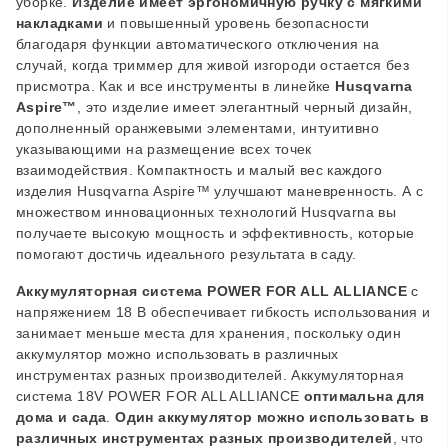
уборке.
Изделие имеет эргономичную ручку с мягкими
накладками
и повышенный уровень безопасности
благодаря функции автоматического отключения на
случай, когда триммер для живой изгороди остается без
присмотра. Как и все инструменты в линейке
Husqvarna
Aspire™
, это изделие имеет элегантный черный дизайн,
дополненный оранжевыми элементами, интуитивно
указывающими на размещение всех точек
взаимодействия. Компактность и малый вес каждого
изделия Husqvarna Aspire™ улучшают маневренность. А с
множеством инновационных технологий Husqvarna вы
получаете высокую мощность и эффективность, которые
помогают достичь идеального результата в саду.
Аккумуляторная система POWER FOR ALL ALLIANCE
с
напряжением 18 В обеспечивает гибкость использования и
занимает меньше места для хранения, поскольку один
аккумулятор можно использовать в различных
инструментах разных производителей. Аккумуляторная
система 18V POWER FOR ALL ALLIANCE
оптимальна для
дома и сада
.
Один аккумулятор можно использовать в
различных инструментах разных производителей
, что