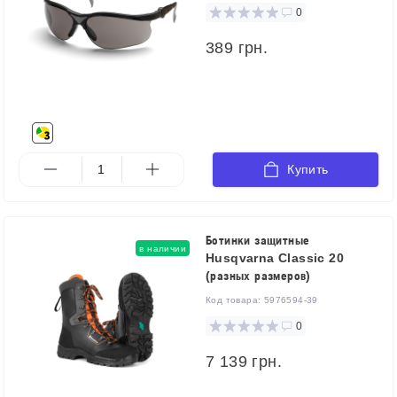
0
389 грн.
Купить
Ботинки защитные
в наличии
Husqvarna Classic 20
(разных размеров)
Код товара:
5976594-39
0
7 139 грн.