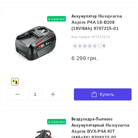
Аккумулятор Husqvarna
в наличии
Aspire P4A 18-B108
(18V/6Аh) 9707215-01
Код товара:
9707215-01
0
6 299 грн.
Купить
Воздуходув-Пылесос
в наличии
Аккумуляторный Husqvarna
Aspire BVX-P4A KIT
(АКБ+ЗУ) 9708272-02