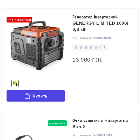
Генератор інверторний
нет в наличии
GENERGY LIMITED 1000i
0,8 кВт
Код товара:
240053090
0
13 900 грн.
Купить
Очки защитные Husqvarna
в наличии
Sun X
Код товара:
5449637-03