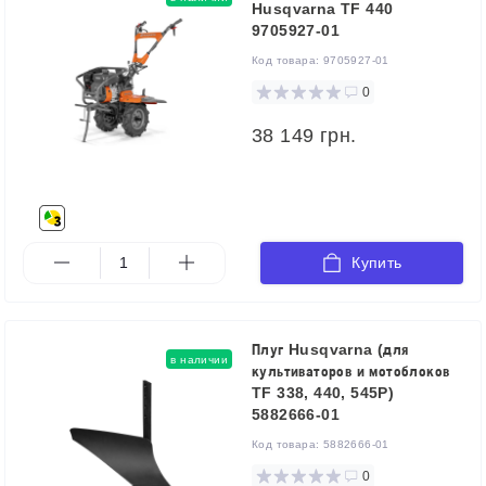
Husqvarna TF 440
9705927-01
Код товара:
9705927-01
0
38 149 грн.
Купить
Плуг Husqvarna (для
в наличии
культиваторов и мотоблоков
TF 338, 440, 545P)
5882666-01
Код товара:
5882666-01
0