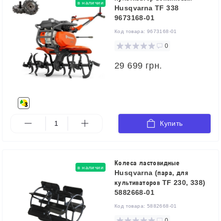
в наличии
Husqvarna TF 338
9673168-01
Код товара:
9673168-01
0
29 699 грн.
Купить
Колеса ластовидные
в наличии
Husqvarna (пара, для
культиваторов TF 230, 338)
5882668-01
Код товара:
5882668-01
0