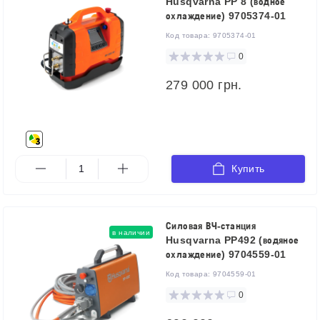
Husqvarna PP 8 (водное
охлаждение) 9705374-01
Код товара:
9705374-01
0
279 000 грн.
Купить
Силовая ВЧ-станция
в наличии
Husqvarna PP492 (водяное
охлаждение) 9704559-01
Код товара:
9704559-01
0