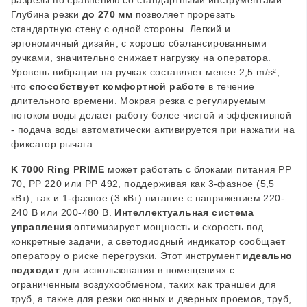
разрезы по сравнению со стандартными инструментами.
Глубина резки
до 270 мм
позволяет прорезать
стандартную стену с одной стороны. Легкий и
эргономичный дизайн, с хорошо сбалансированными
ручками, значительно снижает нагрузку на оператора.
Уровень вибрации на ручках составляет менее 2,5
m/s²
,
что
способствует комфортной работе
в течение
длительного времени. Мокрая резка с регулируемым
потоком воды делает работу более чистой и эффективной
- подача воды автоматически активируется при нажатии на
фиксатор рычага.
K 7000 Ring PRIME
может работать с блоками питания PP
70, PP 220 или PP 492, поддерживая как 3-фазное (5,5
кВт), так и 1-фазное (3 кВт) питание с напряжением 220-
240 В или 200-480 В.
Интеллектуальная система
управления
оптимизирует мощность и скорость под
конкретные задачи, а светодиодный индикатор сообщает
оператору о риске перегрузки. Этот инструмент
идеально
подходит
для использования в помещениях с
ограниченным воздухообменом, таких как траншеи для
труб, а также для резки оконных и дверных проемов, труб,