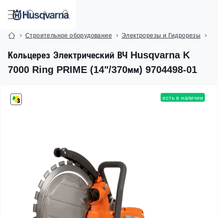
Строительное оборудование
Электрорезы и Гидрорезы
Ко
Кольцерез Электрический ВЧ Husqvarna K
7000 Ring PRIME (14"/370мм) 9704498-01
есть в наличии