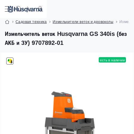
Садовая техника
Измельчители веток и дровоколы
Измельч
Измельчитель веток Husqvarna GS 340is (без
АКБ и ЗУ) 9707892-01
есть в наличии