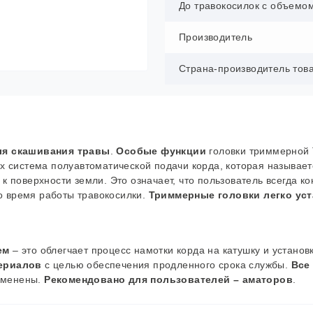
До травокосилок с объемо
Производитель
Страна-производитель тов
я скашивания травы
.
Особые функции
головки триммерной
х система полуавтоматической подачи корда, которая называе
к поверхности земли. Это означает, что пользователь всегда к
во время работы травокосилки.
Триммерные головки легко ус
ем
– это облегчает процесс намотки корда на катушку и установ
ериалов
с целью обеспечения продленного срока службы.
Все
заменены.
Рекомендовано для пользователей – аматоров
.