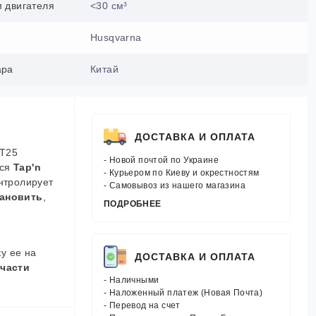
м двигателя
<30 см³
Husqvarna
ара
Китай
ДОСТАВКА И ОПЛАТА
 T25
- Новой почтой по Украине
тся
Tap'n
- Курьером по Киеву и окрестностям
онтролирует
- Самовывоз из нашего магазина
тановить
,
ПОДРОБНЕЕ
ку ее на
ДОСТАВКА И ОПЛАТА
 части
- Наличными
- Наложенный платеж (Новая Почта)
- Перевод на счет