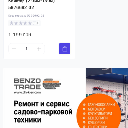
Блистер (2,0мм*130м)
5976692-02
Код товара:
5976692-02
0
1 199 грн.