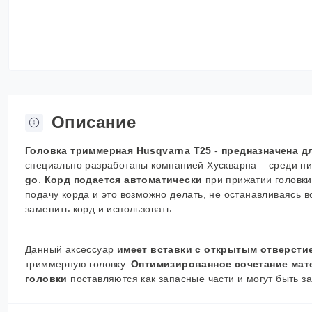
Описание
Головка триммерная Husqvarna T25
-
предназначен
а
дл
специально разработаны компанией Хускварна – среди ни
go
.
Корд подается автоматически
при прижатии головки 
подачу корда и это возможно делать, не останавливаясь 
заменить корд и использовать.
Данный аксессуар
имеет вставки с открытым отверсти
триммерную головку.
Оптимизированное сочетание мат
головки
поставляются как запасные части и могут быть 