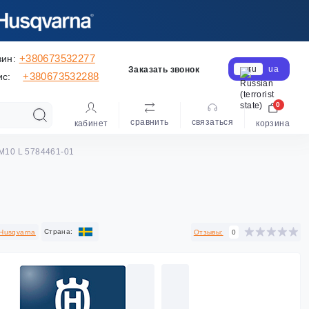
+380673532277
зин:
ru
ua
Заказать звонок
+380673532288
ис:
0
сравнить
cвязаться
кабинет
корзина
М10 L 5784461-01
Cтрана:
Husqvarna
Отзывы:
0