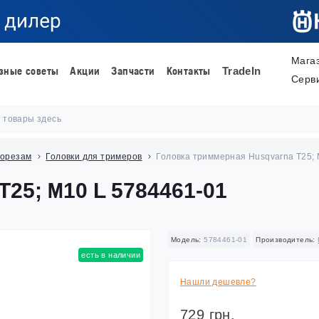
Мага
зные советы
Акции
Запчасти
Контакты
TradeIn
Серв
торезам
Головки для тримеров
Головка триммерная Husqvarna T25; 
 T25; М10 L 5784461-01
Модель:
5784461-01
Производитель:
есть в наличии
Нашли дешевле?
729 грн.