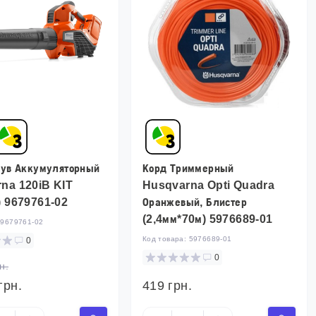
дув Аккумуляторный
Корд Триммерный
na 120iB KIT
Husqvarna Opti Quadra
) 9679761-02
Оранжевый, Блистер
(2,4мм*70м) 5976689-01
:
9679761-02
Код товара:
5976689-01
0
0
н.
грн.
419 грн.