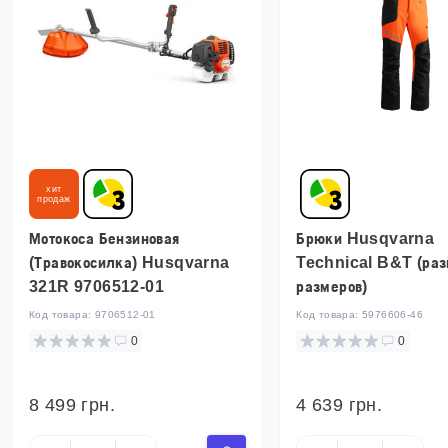
хит
продаж
Мотокоса Бензиновая
Брюки Husqvarna
(Травокосилка) Husqvarna
Technical B&T (ра
321R 9706512-01
размеров)
Код товара:
9706512-01
Код товара:
5976606-46
0
0
8 499 грн.
4 639 грн.