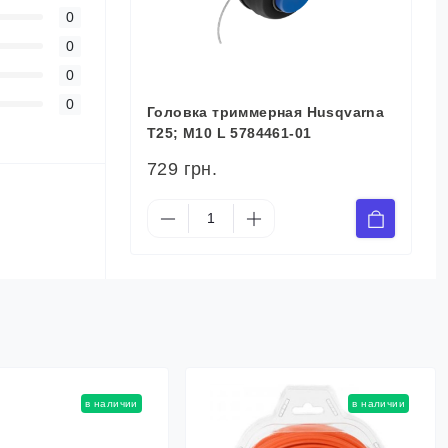
0
0
0
0
Головка триммерная Husqvarna
T25; М10 L 5784461-01
729 грн.
в наличии
в наличии