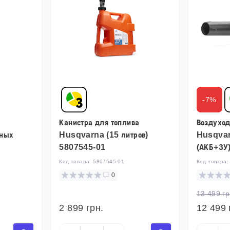
-7%
Канистра для топлива
Воздухо
зных
Husqvarna (15 литров)
Husqvar
5807545-01
(АКБ+ЗУ
Код товара:
5807545-01
Код товара
0
13 499 гр
2 899 грн.
12 499 