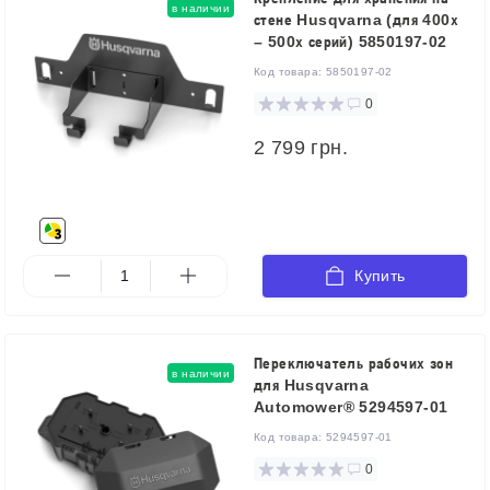
в наличии
стене Husqvarna (для 400х
– 500х серий) 5850197-02
Код товара:
5850197-02
0
2 799 грн.
Купить
Переключатель рабочих зон
в наличии
для Husqvarna
Automower® 5294597-01
Код товара:
5294597-01
0