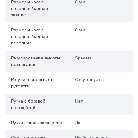
Размеры колес,
0 мм
передние/задние
задние
Размеры колес,
0 мм
передние/задние
передние
Регулирование высоты
Spacers
скашивания
Регулировка высоты
Отсутствует
рукоятки
Ручка с боковой
Нет
настройкой
Ручки складывающиеся
Да
Система смазки
Разбрызгивание