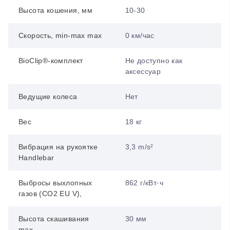
Высота кошения, мм
10-30
Скорость, min-max max
0 км/час
BioClip®-комплект
Не доступно как
аксессуар
Ведущие колеса
Нет
Вес
18 кг
Вибрация на рукоятке
3,3 m/s²
Handlebar
Выбросы выхлопных
862 г/кВт·ч
газов (CO2 EU V),
Высота скашивания
30 мм
max.