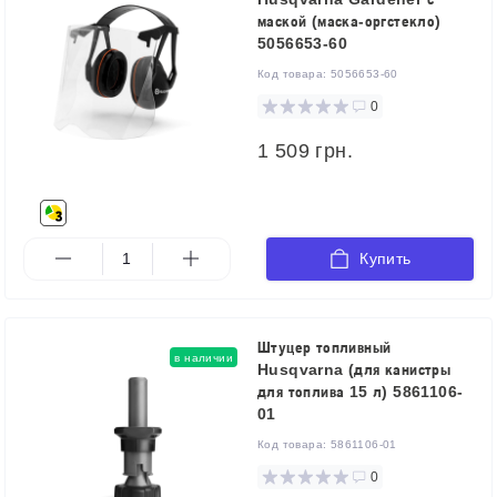
маской (маска-оргстекло)
5056653-60
Код товара:
5056653-60
0
1 509 грн.
Купить
Штуцер топливный
в наличии
Husqvarna (для канистры
для топлива 15 л) 5861106-
01
Код товара:
5861106-01
0