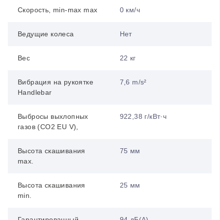
Скорость, min-max max
0 км/ч
Ведущие колеса
Нет
Вес
22 кг
Вибрация на рукоятке
7,6 m/s²
Handlebar
Выбросы выхлопных
922,38 г/кВт·ч
газов (CO2 EU V),
Высота скашивания
75 мм
max.
Высота скашивания
25 мм
min.
Гарантированный
94 дБ(А)