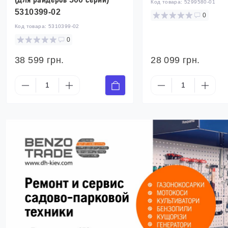
Код товара:
5299580-01
5310399-02
0
Код товара:
5310399-02
0
38 599 грн.
28 099 грн.