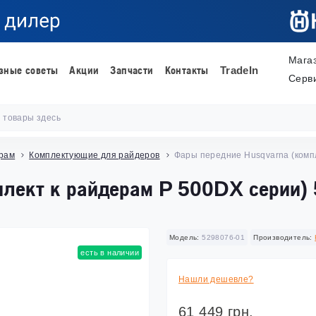
Мага
зные советы
Акции
Запчасти
Контакты
TradeIn
Серв
ерам
Комплектующие для райдеров
Фары передние Husqvarna (комп
лект к райдерам P 500DX серии)
Модель:
5298076-01
Производитель:
есть в наличии
Нашли дешевле?
61 449 грн.