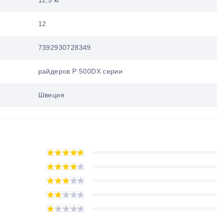
11,5 кг
12
7392930728349
райдеров P 500DX серии
Швеция