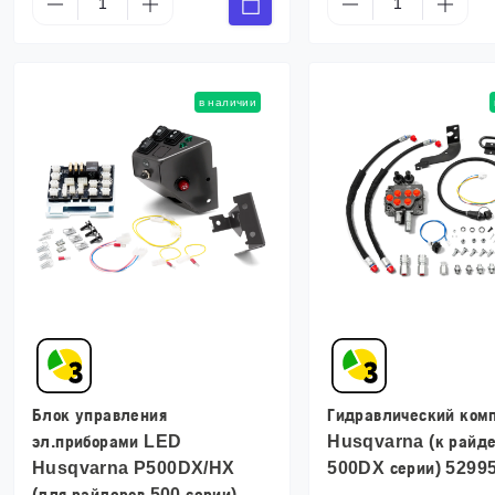
в наличии
Блок управления
Гидравлический ком
эл.приборами LED
Husqvarna (к райд
Husqvarna P500DX/HX
500DX серии) 5299
(для райдеров 500 серии)