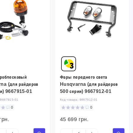
проблесковый
Фары переднего света
na (для райдеров
Husqvarna (для райдеров
ии) 9667915-01
500 серии) 9667912-01
:
9667915-01
Код товара:
9667912-01
0
0
грн.
45 699 грн.