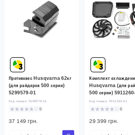
Противовес Husqvarna 62кг
Комплект охлаждени
(для райдеров 500 серии)
Husqvarna (для ра
5299579-01
500 серии) 5911260
Код товара:
5299579-01
Код товара:
5911260-01
0
0
37 149 грн.
29 399 грн.