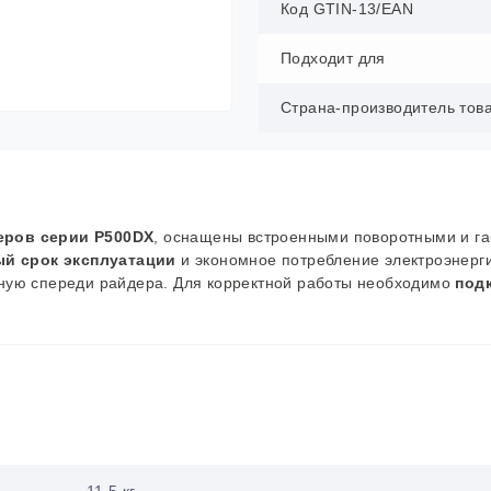
Код GTIN-13/EAN
Подходит для
Страна-производитель тов
еров серии P500DX
, оснащены встроенными поворотными и г
й срок эксплуатации
и экономное потребление электроэнерг
ную спереди райдера. Для корректной работы необходимо
под