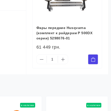
Фары передние Husqvarna
(комплект к райдерам P 500DX
серии) 5298076-01
61 449 грн.
в наличии
в наличии