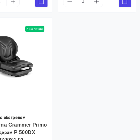
в наличии
с обогревом
rna Grammer Primo
йдерам P 500DX
9670084-02