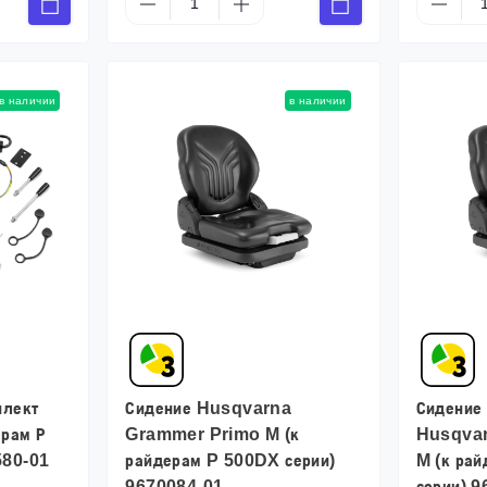
в наличии
в наличии
плект
Сидение Husqvarna
Сидение 
ерам Р
Grammer Primo M (к
Husqva
580-01
райдерам P 500DX серии)
M (к ра
9670084-01
серии) 