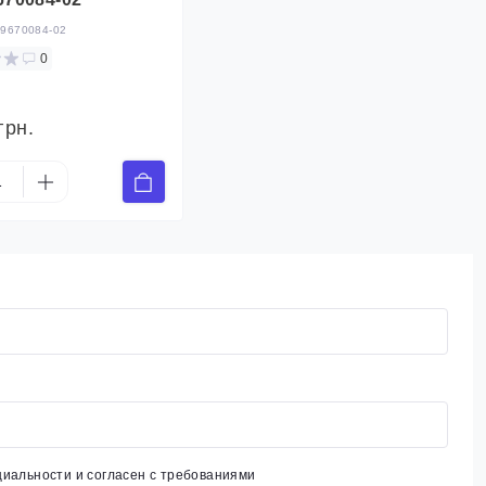
:
9670084-02
0
грн.
циальности
и согласен с требованиями