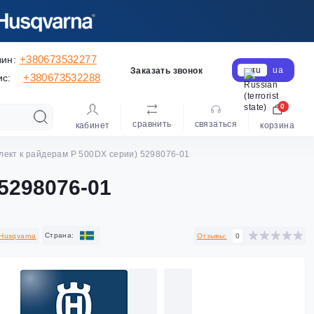
+380673532277
зин:
ru
ua
Заказать звонок
+380673532288
ис:
0
сравнить
cвязаться
кабинет
корзина
лект к райдерам P 500DX серии) 5298076-01
 5298076-01
Cтрана:
Husqvarna
Отзывы:
0