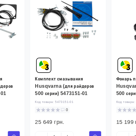
я
Комплект смазывания
Фонарь 
йдеров
Husqvarna (для райдеров
Husqvar
-01
500 серии) 5473151-01
500 сер
Код товара:
5473151-01
Код товара
0
25 649 грн.
15 199 