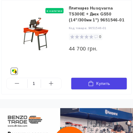
Плиткорез Husqvarna
в наличии
TS300E + Диск GS50
(14"/300мм 1") 9651546-01
Код товара:
9651546-01
0
44 700 грн.
Купить