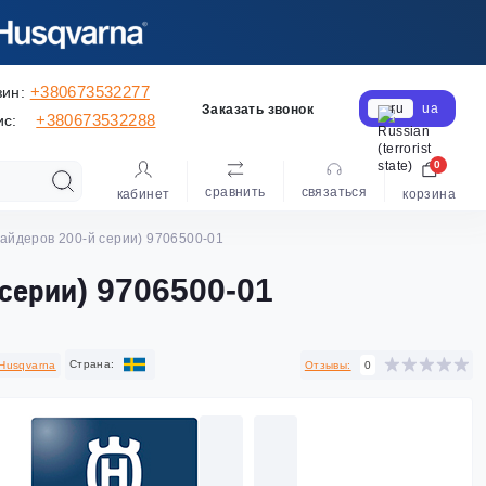
+380673532277
зин:
ru
ua
Заказать звонок
+380673532288
ис:
0
сравнить
cвязаться
кабинет
корзина
райдеров 200-й серии) 9706500-01
 серии) 9706500-01
Cтрана:
Husqvarna
Отзывы:
0