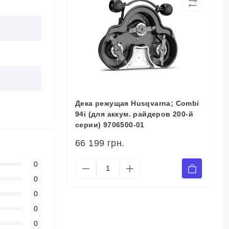
Дека режущая Husqvarna; Сombi
94i (для аккум. райдеров 200-й
серии) 9706500-01
66 199 грн.
0
0
0
0
0