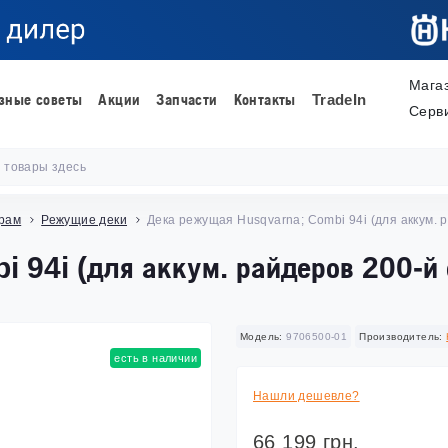
Мага
зные советы
Акции
Запчасти
Контакты
TradeIn
Серв
ерам
Режущие деки
Дека режущая Husqvarna; Сombi 94i (для аккум. 
 94i (для аккум. райдеров 200-й
Модель:
9706500-01
Производитель:
есть в наличии
Нашли дешевле?
66 199 грн.