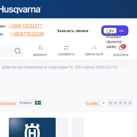
+380673532277
зин:
ru
ua
Заказать звонок
+380673532288
ис:
0
сравнить
cвязаться
кабинет
корзина
Дефлектор Husqvarna (к тракторам TC 200 серии) 5465151-01
Cтрана:
Husqvarna
Отзывы:
0