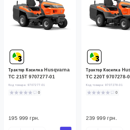
Трактор Косилка Husqvarna
Трактор Косилка H
TC 215T 9707277-01
TC 220T 9707278-0
Код товара:
9707277-01
Код товара:
9707278-01
0
0
195 999 грн.
239 999 грн.