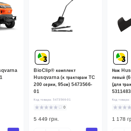
usqvarna
BioClip® комплект
Нож Hus
1
Husqvarna (к тракторам TC
левый (
200 серии, 95см) 5473566-
(для тра
01
5311483
Код товара:
5473566-01
Код товара
0
5 449 грн.
1 178 г