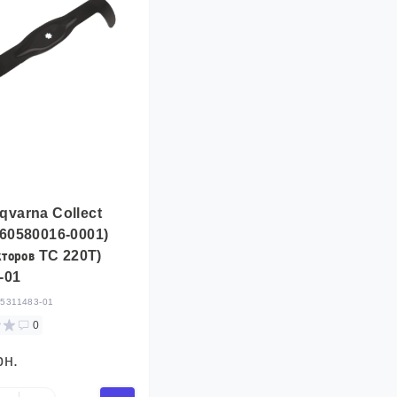
qvarna Collect
660580016-0001)
кторов TC 220T)
-01
:
5311483-01
0
рн.