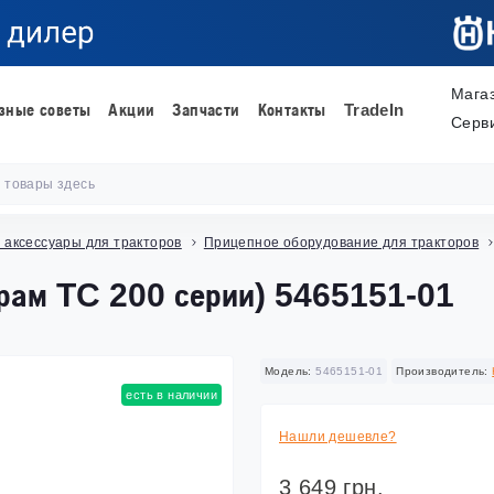
Мага
зные советы
Акции
Запчасти
Контакты
TradeIn
Серв
 аксессуары для тракторов
Прицепное оборудование для тракторов
рам TC 200 серии) 5465151-01
Модель:
5465151-01
Производитель:
есть в наличии
Нашли дешевле?
3 649 грн.