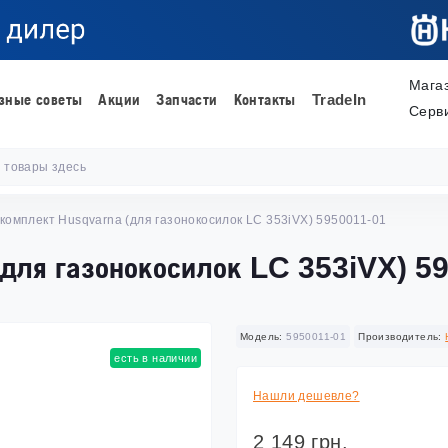
Мага
зные советы
Акции
Запчасти
Контакты
TradeIn
Серв
 комплект Husqvarna (для газонокосилок LC 353iVX) 5950011-01
для газонокосилок LC 353iVX) 5
Модель:
5950011-01
Производитель:
есть в наличии
Нашли дешевле?
2 149 грн.