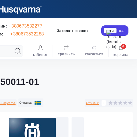
+380673532277
зин:
ru
ua
Заказать звонок
+380673532288
ис:
0
сравнить
cвязаться
кабинет
корзина
950011-01
Cтрана:
Husqvarna
Отзывы:
0