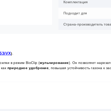
Комплектация
Подходит для
Страна-производитель тов
53iVX
)
.
илки в режим BioClip (
мульчирование
). Он позволяет нарезат
 как
природное удобрение
, повышая устойчивость газона к за