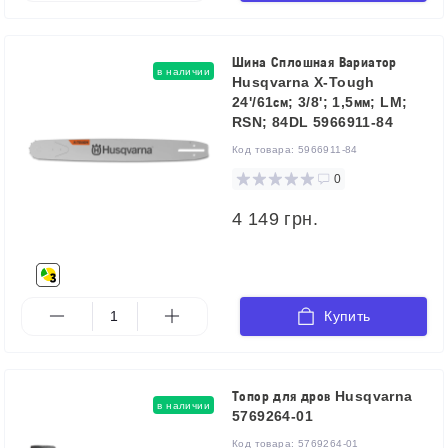
Шина Сплошная Вариатор
в наличии
Husqvarna X-Tough
24'/61см; 3/8'; 1,5мм; LM;
RSN; 84DL 5966911-84
Код товара:
5966911-84
0
4 149 грн.
Купить
Топор для дров Husqvarna
в наличии
5769264-01
Код товара:
5769264-01