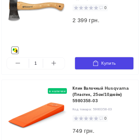
0
2 399 грн.
Купить
Клин Валочный Husqvarna
в наличии
(Пластик, 25см/10дюйм)
5980358-03
Код товара:
5980358-03
0
749 грн.