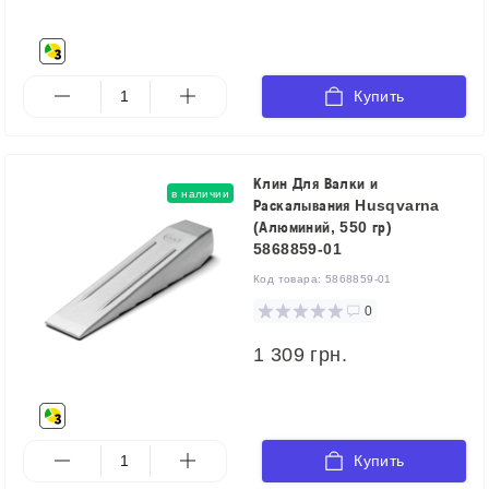
Купить
Клин Для Валки и
в наличии
Раскалывания Husqvarna
(Алюминий, 550 гр)
5868859-01
Код товара:
5868859-01
0
1 309 грн.
Купить