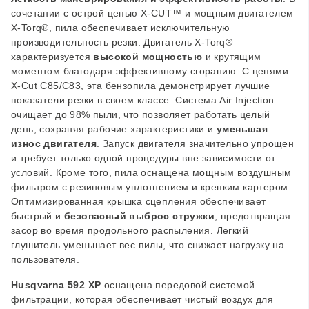
сочетании с острой цепью X-CUT™ и мощным двигателем
X-Torq®, пила обеспечивает исключительную
производительность резки. Двигатель X-Torq®
характеризуется
высокой мощностью
и крутящим
моментом благодаря эффективному сгоранию. С цепями
X-Cut C85/C83, эта бензопила демонстрирует лучшие
показатели резки в своем классе. Система Air Injection
очищает до 98% пыли, что позволяет работать целый
день, сохраняя рабочие характеристики и
уменьшая
износ двигателя
. Запуск двигателя значительно упрощен
и требует только одной процедуры вне зависимости от
условий. Кроме того, пила оснащена мощным воздушным
фильтром с резиновым уплотнением и крепким картером.
Оптимизированная крышка сцепления обеспечивает
быстрый и
безопасный выброс стружки
, предотвращая
засор во время продольного распыления. Легкий
глушитель уменьшает вес пилы, что снижает нагрузку на
пользователя.
Husqvarna 592 XP
оснащена передовой системой
фильтрации, которая обеспечивает чистый воздух для